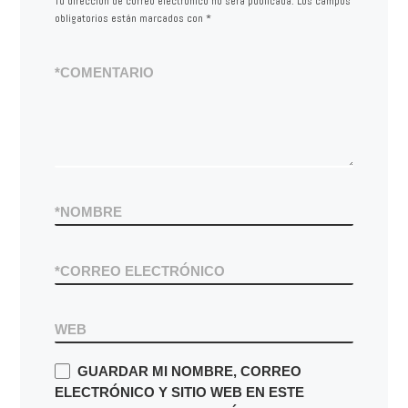
Tu dirección de correo electrónico no será publicada.
Los campos
obligatorios están marcados con
*
*
COMENTARIO
*
NOMBRE
*
CORREO ELECTRÓNICO
WEB
GUARDAR MI NOMBRE, CORREO
ELECTRÓNICO Y SITIO WEB EN ESTE