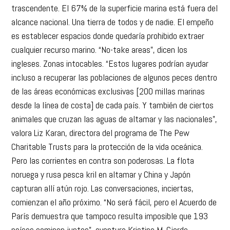
trascendente. El 67% de la superficie marina está fuera del
alcance nacional. Una tierra de todos y de nadie. El empeño
es establecer espacios donde quedaría prohibido extraer
cualquier recurso marino. “No-take areas”, dicen los
ingleses. Zonas intocables. “Estos lugares podrían ayudar
incluso a recuperar las poblaciones de algunos peces dentro
de las áreas económicas exclusivas [200 millas marinas
desde la línea de costa] de cada país. Y también de ciertos
animales que cruzan las aguas de altamar y las nacionales”,
valora Liz Karan, directora del programa de The Pew
Charitable Trusts para la protección de la vida oceánica.
Pero las corrientes en contra son poderosas. La flota
noruega y rusa pesca kril en altamar y China y Japón
capturan allí atún rojo. Las conversaciones, inciertas,
comienzan el año próximo. “No será fácil, pero el Acuerdo de
París demuestra que tampoco resulta imposible que 193
países caminen juntos”, aventura Kristina M. Gjerde,