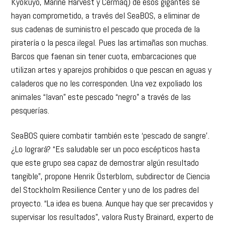
Kyokuyo, Marine Harvest y Cermaq) de esos gigantes se
hayan comprometido, a través del SeaBOS, a eliminar de
sus cadenas de suministro el pescado que proceda de la
piratería o la pesca ilegal. Pues las artimañas son muchas.
Barcos que faenan sin tener cuota, embarcaciones que
utilizan artes y aparejos prohibidos o que pescan en aguas y
caladeros que no les corresponden. Una vez expoliado los
animales “lavan” este pescado “negro” a través de las
pesquerías.
SeaBOS quiere combatir también este ‘pescado de sangre’.
¿Lo logrará? “Es saludable ser un poco escépticos hasta
que este grupo sea capaz de demostrar algún resultado
tangible”, propone Henrik Österblom, subdirector de Ciencia
del Stockholm Resilience Center y uno de los padres del
proyecto. “La idea es buena. Aunque hay que ser precavidos y
supervisar los resultados”, valora Rusty Brainard, experto de