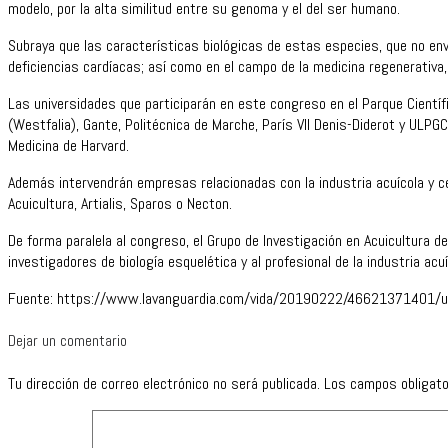
modelo, por la alta similitud entre su genoma y el del ser humano.
Subraya que las características biológicas de estas especies, que no en
deficiencias cardíacas; así como en el campo de la medicina regenerativa
Las universidades que participarán en este congreso en el Parque Científ
(Westfalia), Gante, Politécnica de Marche, París VII Denis-Diderot y ULPGC
Medicina de Harvard.
Además intervendrán empresas relacionadas con la industria acuícola y c
Acuicultura, Artialis, Sparos o Necton.
De forma paralela al congreso, el Grupo de Investigación en Acuicultura d
investigadores de biología esquelética y al profesional de la industria ac
Fuente: https://www.lavanguardia.com/vida/20190222/46621371401/una
Dejar un comentario
Tu dirección de correo electrónico no será publicada.
Los campos obligat