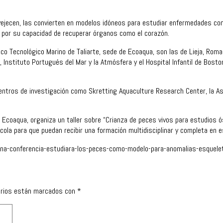
vejecen, las convierten en modelos idóneos para estudiar enfermedades com
, por su capacidad de recuperar órganos como el corazón.
ico Tecnológico Marino de Taliarte, sede de Ecoaqua, son las de Lieja, Roma
, Instituto Portugués del Mar y la Atmósfera y el Hospital Infantil de Bosto
entros de investigación como Skretting Aquaculture Research Center, la As
e Ecoaqua, organiza un taller sobre “Crianza de peces vivos para estudios ó
uícola para que puedan recibir una formación multidisciplinar y completa en
-conferencia-estudiara-los-peces-como-modelo-para-anomalias-esquelet
orios están marcados con
*