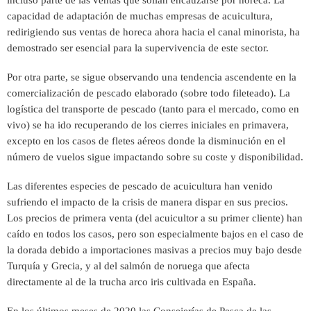
incluso parte de las ventas que solían encauzarse por horeca. La
capacidad de adaptación de muchas empresas de acuicultura,
redirigiendo sus ventas de horeca ahora hacia el canal minorista, ha
demostrado ser esencial para la supervivencia de este sector.
Por otra parte, se sigue observando una tendencia ascendente en la
comercialización de pescado elaborado (sobre todo fileteado). La
logística del transporte de pescado (tanto para el mercado, como en
vivo) se ha ido recuperando de los cierres iniciales en primavera,
excepto en los casos de fletes aéreos donde la disminución en el
número de vuelos sigue impactando sobre su coste y disponibilidad.
Las diferentes especies de pescado de acuicultura han venido
sufriendo el impacto de la crisis de manera dispar en sus precios.
Los precios de primera venta (del acuicultor a su primer cliente) han
caído en todos los casos, pero son especialmente bajos en el caso de
la dorada debido a importaciones masivas a precios muy bajo desde
Turquía y Grecia, y al del salmón de noruega que afecta
directamente al de la trucha arco iris cultivada en España.
En los últimos meses de 2020 las Consejerías de Pesca de las