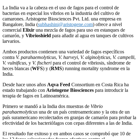
La India va a la cabeza en el uso de fagos para el control de
bacterias en especial los vibrios en la industria del cultivo de
camarones. Aristogene Biosciences Pvt. Ltd. una empresa en
Bangalore, India (
subhashini@aristogene.com
) ofrece a nivel
comercial
Elixir
una mezcla de fagos para uso en estanques de
camarón, y
Vibrioshield
para añadir al agua en tanques de cultivos
larvarios.
Ambos productos contienen una variedad de fagos específicos
contra
V. parahaemolyticus
,
V. harveyi
,
V. alginolyticus
,
V. campelli
,
V. vulnificus
, y
V. fischeri
para el control de vibriosis, síndrome de
heces blancas (
WFS
) y (
RMS
) running mortality syndrome en la
India.
Desde hace unos años
Aqva Feed
Consortium en Costa Rica ha
estado trabajando con
Aristogene Biosciences
para introducir la
terapia de fagos en Latinoamérica.
Primero se mandó a la India dos muestras de
Vibrio
parahaemolyticus
una de un país centroamericano y la otra de un
país suramericano recolectados en granjas de camarón para probar la
efectividad de los bacteriófagos con cepas diferentes a las de India.
El resultado fue exitoso y en ambos casos se comprobó que 10 de