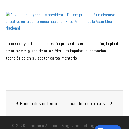
La ciencia y la tecnología están presentes en el camarón, la planta
de arroz y el grano de arroz: Vietnam impulsa la innovación
tecnológica en su sector agroalimentario
Principales enfermedades infecciosas en granjas de tilapia en Latinoamérica
El uso de probióticos en la producción de larvas de camarón blanco (Litopenaeus vannamei): Un análisis marginal de la viabilidad bioeconómica
© 2026
Panorama Acuícola Magazine
– All rights reserved