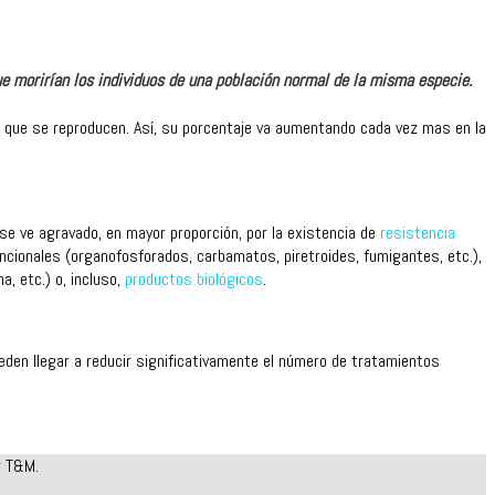
ue morirían los individuos de una población normal de la misma especie.
los que se reproducen. Así, su porcentaje va aumentando cada vez mas en la
se ve agravado, en mayor proporción, por la existencia de
resistencia
ncionales (organofosforados, carbamatos, piretroides, fumigantes, etc.),
a, etc.) o, incluso,
productos biológicos
.
ueden llegar a reducir significativamente el número de tratamientos
r T&M.