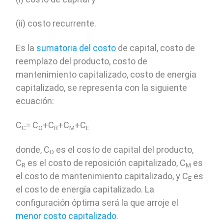
(ii) costo recurrente.
Es la
sumatoria del costo
de capital, costo de
reemplazo del producto, costo de
mantenimiento capitalizado, costo de energía
capitalizado, se representa con la siguiente
ecuación:
C
= C
+C
+C
+C
C
O
R
M
E
donde, C
es el costo de capital del producto,
O
C
es el costo de reposición capitalizado, C
es
R
M
el costo de mantenimiento capitalizado, y C
es
E
el costo de energía capitalizado. La
configuración óptima será la que arroje el
menor costo capitalizado
.