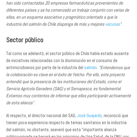
han sido contactadas 20 empresas farmacéuticas provenientes de
diferentes países y se ha comenzado un trabajo conjunto con varias de
ellas, en un esquema asociativo y pragmático orientado a que la
industria del salmón de Chile disponga de más y mejores
vacunas
”.
Sector público
Tal como se adelantó, el sector público de Chile había estado ausente
de iniciativas relacionadas con la disminución en el consumo de
antimicrobianos por parte de la industria del
salmón
.
“Entendemos que
la colaboración es clave en el éxito de Yelcho. Por ello, este proyecto
entendió que la presencia de las instituciones del Estado, como el
Servicio Agrícola Ganadero (SAG) y el Sernapesca, es fundamental.
Estamos muy contentos de informar que ellos participarán activamente
de esta alianza”
.
Al respecto, el director nacional del SAG,
José Guajardo
, reconoció que
tienen poca experiencia respecto de temas sanitarios en la industria
del salmón, no obstante, aseveró que esta “importante alianza
público-privada se basará en los principios de Una Salud, de la ONU, por