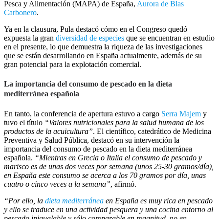
Pesca y Alimentación (MAPA) de España,
Aurora de Blas
Carbonero
.
Ya en la clausura, Pula destacó cómo en el Congreso quedó
expuesta la gran
diversidad de especies
que se encuentran en estudio
en el presente, lo que demuestra la riqueza de las investigaciones
que se están desarrollando en España actualmente, además de su
gran potencial para la explotación comercial.
La importancia del consumo de pescado en la dieta
mediterránea española
En tanto, la conferencia de apertura estuvo a cargo
Serra Majem
y
tuvo el título
“Valores nutricionales para la salud humana de los
productos de la acuicultura”
. El científico, catedrático de Medicina
Preventiva y Salud Pública, destacó en su intervención la
importancia del consumo de pescado en la dieta mediterránea
española.
“Mientras en Grecia o Italia el consumo de pescado y
marisco es de unas dos veces por semana (unos 25-30 gramos/día),
en España este consumo se acerca a los 70 gramos por día, unas
cuatro o cinco veces a la semana”
, afirmó.
“Por ello, la
dieta mediterránea
en España es muy rica en pescado
y ello se traduce en una actividad pesquera y una cocina entorno al
pescado inigualable y sólo comparable en magnitud, no en