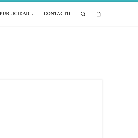
Search
PUBLICIDAD
CONTACTO
Redacción | Panorama Acuícola Magazine |
Megasupply Tres décadas fundando Megasupply desde
cero, sobreviviendo a crisis sanitarias globales,
apostando por la calidad cuando lo fácil era lo
contrario, y hoy, liderando la revolución sostenible de
la acuicultura latinoamericana. ENTREVISTA ·
INDUSTRIA ACUÍCOLA Hay emprendedores que
nacen en el momento oportuno… […]