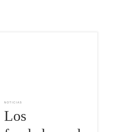
Amy Novogratz y Mike Velings publican su primera
declaración pública más de un año después de
descubrir que la startup acuícola indonesa había
fabricado datos financieros durante años, costándole al
fondo de impacto holandés aproximadamente 250
millones de dólares. Abril 2026 | Panorama Acuícola
Magazin Más de un año después […]
NOTICIAS
Los