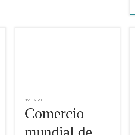
Redacción | Panorama Acuícola Magazine | Con base
en FAO SOFIA 2026 El más reciente informe de la
FAO sobre el estado mundial de la pesca y la
acuicultura revela un panorama comercial
profundamente asimétrico: Asia exporta hacia todos,
América Latina encabeza la balanza neta y Europa
absorbe el mayor […]
NOTICIAS
Comercio
mundial de