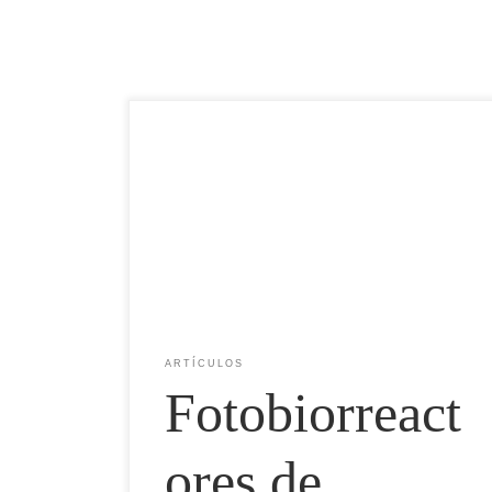
Redacción | Panorama Acuícola Magazine | Industrial
Plankton El fotobiorreactor PBR 1250L de Industrial
Plankton redefine los estándares de bioseguridad y
automatización para la producción continua de
fitoplancton en laboratorios y en la acuicultura
comercial. ARTÍCULO EDITORIAL DE LA
INDUSTRIA · TECNOLOGÍA Y EQUIPAMIENTO
1,250 LCAPACIDAD TOTAL 200–500
L/díaCOSECHA CONTINUA […]
ARTÍCULOS
Fotobiorreact
ores de