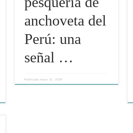
pesquería de
anchoveta del
Perú: una
señal …
Publicada
mayo 31, 2026