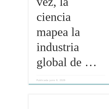
vez, la
ciencia
mapea la
industria
global de …
Publicada
junio 9, 2026
Cómo medir, gestionar y monetizar el impacto