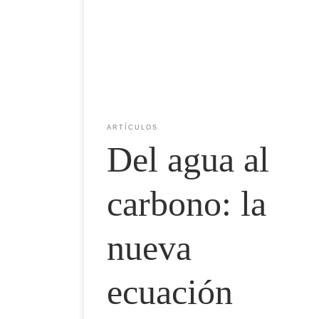
ambiental en un mundo donde cada gota y cada
tonelada de CO₂ determinan la competitividad Por:
Salvador Meza Este es un análisis de la Primera
Cumbre Estratégica de Carbono y Agua con
Sustainable US SOY, organizada por el Consejo de
Exportación de Soya […]
ARTÍCULOS
Del agua al
carbono: la
nueva
ecuación