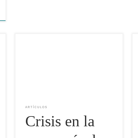
La cuota más baja en una década, vedas extendidas y
precios de harina de pescado en máximos históricos
amenazan los costos de producción en Ecuador, Chile
y el mundo. Por: Panorama Acuícola Maagazine
(Redación) La temporada de anchoveta 2026 en Perú
avanza como la más difícil en diez años: cuota […]
ARTÍCULOS
Crisis en la