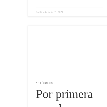
Publicada
julio 7, 2026
Un estudio publicado en Science Advances
(Universidad de British Columbia, abril 2025)
identificó 506 plantas productoras de FMFO en 63
países. Sus hallazgos exponen vulnerabilidades de la
cadena de suministro de acuifeeds que ningún
nutriólogo ni productor puede ignorar. El ingrediente
que mueve la acuicultura mundial La harina de
pescado […]
ARTÍCULOS
Por primera