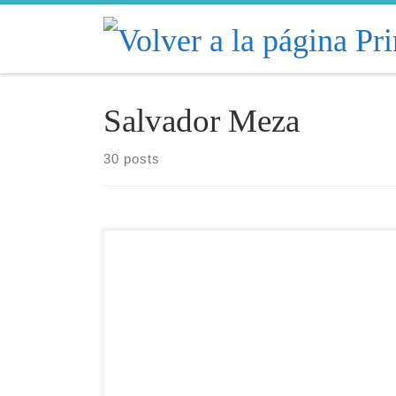
Skip to content
Salvador Meza
30 posts
Redacción | Panorama Acuícola Magazine Fuente:
Comités de Sanidad Acuícola / ANPLAC · Datos
2016–2025 (preliminares 2025) · Análisis estadístico
propio Una década de registros permite trazar, por
primera vez, la trayectoria completa de la industria
larvaria de camarón en México: un sector que creció
27.5%, reconfiguró su mapa geográfico […]