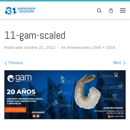
Skip to content
Search
Men
11-gam-scaled
Publicada
octubre 21, 2022
-
en dimensiones
2560 × 1033
Images navigation
Previous
Next