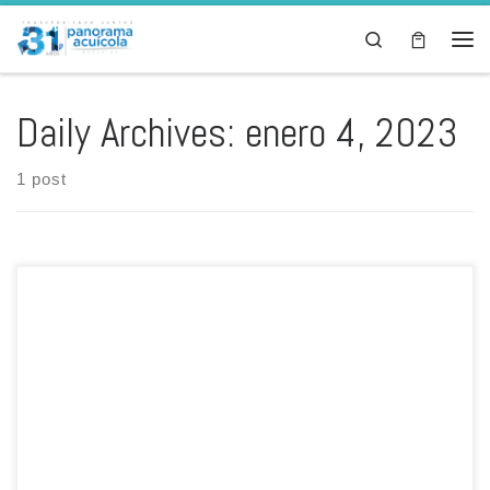
Skip to content
Search
Men
Daily Archives:
enero 4, 2023
1 post
Aun siendo un tema en exploración, el área de Investigación y
Desarrollo de Skretting Ecuador está comprometida con la
innovación y la búsqueda de materias primas para la producción de
dietas acuícolas más sostenibles, apoyando a la industria del
camarón y su potencial para contribuir al logro de los objetivos […]