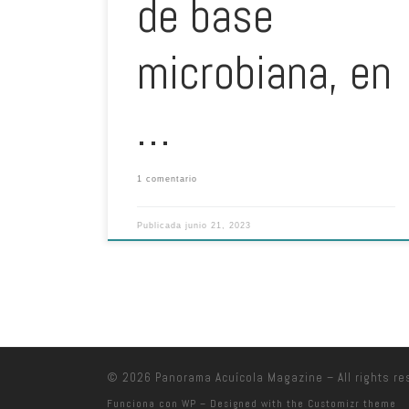
de base
microbiana, en
…
1 comentario
Publicada
junio 21, 2023
© 2026
Panorama Acuícola Magazine
– All rights r
Funciona con
WP
– Designed with the
Customizr theme