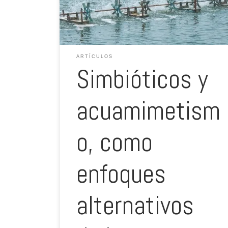
simbióticos y el acuamimetismo se consideran
enfoques alternativos, basados en microbios, […]
ARTÍCULOS
Simbióticos y
acuamimetism
o, como
enfoques
alternativos