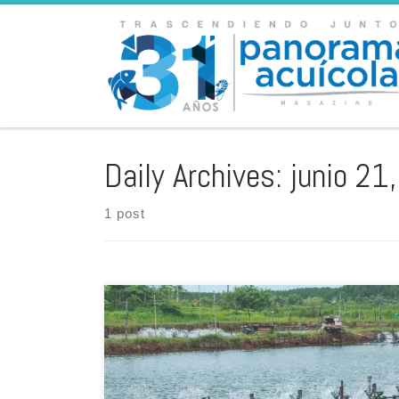
Skip to content
Daily Archives:
junio 21
1 post
La cría tradicional de camarón puede tener efectos
negativos, en el medio ambiente, si no se siguen
buenas prácticas de gestión. Entre las diferentes
técnicas que promueven una acuicultura sostenible, el
sistema de tecnología biofloc y, más recientemente, los