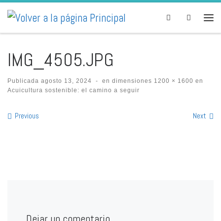
Skip to content
Search
Men
IMG_4505.JPG
Publicada
agosto 13, 2024
-
en dimensiones
1200 × 1600
en
Acuicultura sostenible: el camino a seguir
Images navigation
Previous
Next
Dejar un comentario