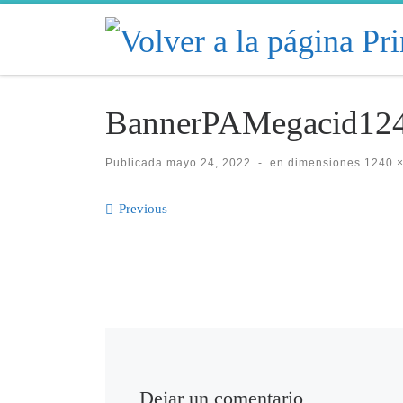
Skip to content
BannerPAMegacid12
Publicada
mayo 24, 2022
-
en dimensiones
1240 ×
Images navigati
Previous
Dejar un comentario