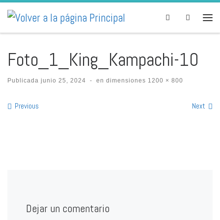
Skip to content
Search
Men
Foto_1_King_Kampachi-10
Publicada
junio 25, 2024
-
en dimensiones
1200 × 800
Images navigation
Previous
Next
Dejar un comentario