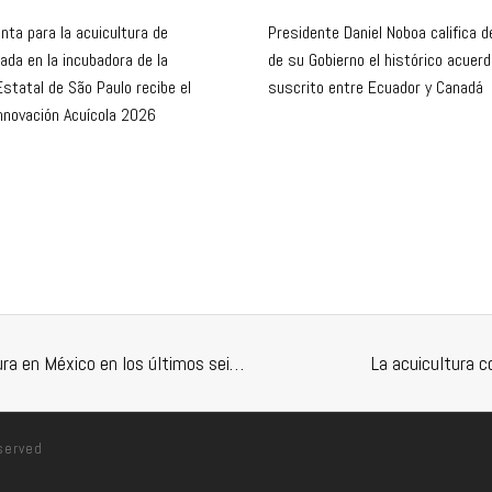
nta para la acuicultura de
Presidente Daniel Noboa califica de
ada en la incubadora de la
de su Gobierno el histórico acuer
Estatal de São Paulo recibe el
suscrito entre Ecuador y Canadá
Innovación Acuícola 2026
Crecen anualmente más de 10 por ciento pesca y acuacultura en México en los últimos seis años: SAGARPA
La acuicultura 
eserved