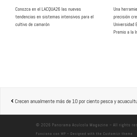
Conozca en el LACQUA26 las nuevas
Una herramie
tendencias en sistemas intensivos para el
precisión cre
cultivo de camarón
Universidad 
Premio a la 
© 2026
Panorama Acuícola Magazine
– All rights r
Funciona con
WP
– Designed with the
Customizr theme