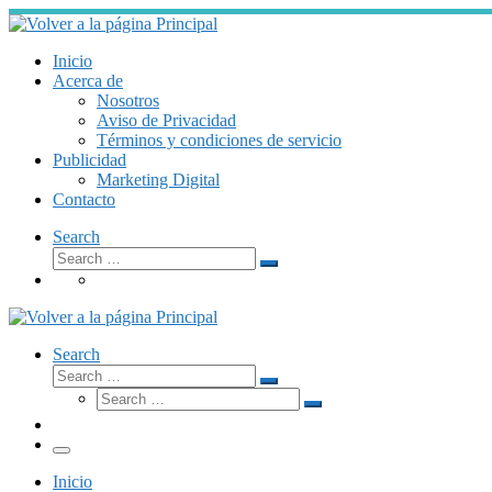
Skip
to
content
Inicio
Acerca de
Nosotros
Aviso de Privacidad
Términos y condiciones de servicio
Publicidad
Marketing Digital
Contacto
Search
Search
Search
…
Search
Search
Search
Search
…
Search
…
Menú
Inicio