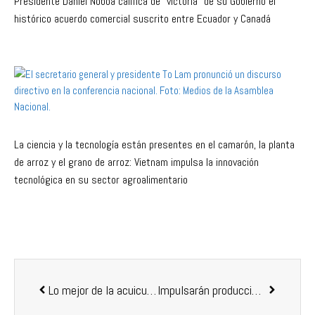
Presidente Daniel Noboa califica de “victoria” de su Gobierno el
histórico acuerdo comercial suscrito entre Ecuador y Canadá
La ciencia y la tecnología están presentes en el camarón, la planta
de arroz y el grano de arroz: Vietnam impulsa la innovación
tecnológica en su sector agroalimentario
Lo mejor de la acuicultura mundial pasó por Bogotá
Impulsarán producción de tilapia en Pedro Escobedo, Queretaro