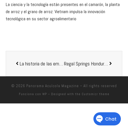
La ciencia y la tecnología están presentes en el camarón, la planta
de arroz y el grano de arroz: Vietnam impulsa la innovación
tecnológica en su sector agroalimentario
La historia de las emprendedoras chilenas del fotoperiodo para salmones
Regal Springs Honduras refuerza la alta calidad de su producción de tilapia de exportación
© 2026
Panorama Acuícola Magazine
– All rights reserved
Funciona con
WP
– Designed with the
Customizr theme