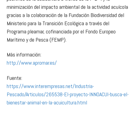
proyectos repercutirá en un incremento de los efectos
positivos de la acuicultura a través de la I+D+i y la
minimización del impacto ambiental de la actividad acuícola
gracias a la colaboración de la Fundación Biodiversidad del
Ministerio para la Transición Ecológica a través del
Programa pleamar, cofinanciada por el Fondo Europeo
Marítimo y de Pesca (FEMP).
Más información:
http://www.apromar.es/
Fuente:
https://www.interempresas.net/Industria-
Pescado/Articulos/265538-El-proyecto-INNOACUI-busca-el-
bienestar-animal-en-la-acuicultura.html