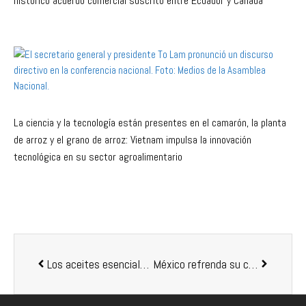
histórico acuerdo comercial suscrito entre Ecuador y Canadá
La ciencia y la tecnología están presentes en el camarón, la planta
de arroz y el grano de arroz: Vietnam impulsa la innovación
tecnológica en su sector agroalimentario
Los aceites esenciales tienen efectos inmunoestimulantes en la piel y el intestino de las doradas
México refrenda su capacidad para cumplir con los retos ambientales del T-MEC para el sector acuícola