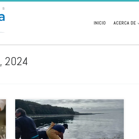
INICIO
ACERCA DE
, 2024
En Puerto Montt, Chile, se lanzó hace pocos días el
nuevo Programa Tecnológico (PTEC), adjudicado por la
Corporación de Fomento de la Producción (Corfo) en la
Región de Los Lagos para avanzar hacia la
sustentabilidad y diversificación acuícola nacional. Se