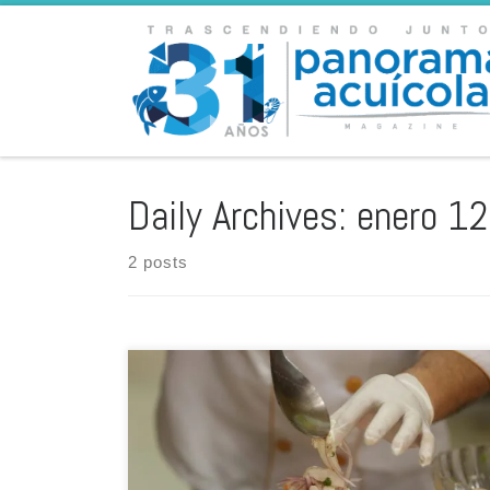
Skip to content
Daily Archives:
enero 12
2 posts
El Comité Intergubernamental de Salvaguardia del
Patrimonio Cultural Inmaterial, reunido en Kasane,
República de Botsuana, en el pasado mes de diciembre,
inscribió las prácticas y significados asociados a la
preparación y consumo del ceviche, expresión de la