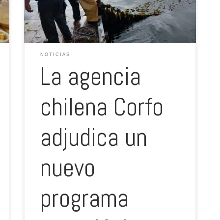
trata de la iniciativa “Innovación para el cultivo
regenerativo de […]
NOTICIAS
La agencia
chilena Corfo
adjudica un
nuevo
programa