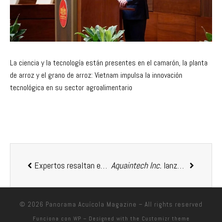
La ciencia y la tecnología están presentes en el camarón, la planta
de arroz y el grano de arroz: Vietnam impulsa la innovación
tecnológica en su sector agroalimentario
Expertos resaltan en la ciudad española de Zaragoza la importancia clave de la acuicultura para que el consumo de pescado fresco llegue a todos
Aquaintech Inc.
lanza el innovador TWC Bio-Block para mejorar la calidad del agua en la acuicultura
© 2026
Panorama Acuícola Magazine
– All rights reserved
Funciona con
WP
– Designed with the
Customizr theme