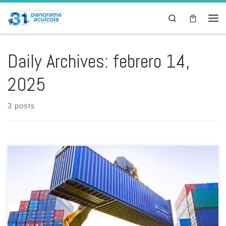
Skip to content
Search
Men
Daily Archives:
febrero 14,
2025
3 posts
El documento permitirá además garantizar el cumplimiento de
controles sanitarios, asegurando la inocuidad de los productos
frescos refrigerados importados En el marco de la cooperación
entre Perú y Ecuador, el Ministerio de la Producción (Produce), a
través de su entidad adscrita la Autoridad Nacional de Sanidad e