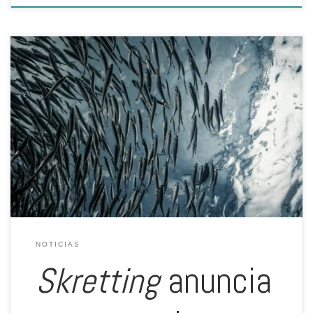
En su compromiso con la transición hacia ingredientes marinos
más sostenibles y alineándose con su estrategia para reducir la
presión sobre la pesca de peces pelágicos, que son cruciales tanto
para la salmonicultura como para los ecosistemas marinos,
Skretting se encuentra apoyando el proyecto de Mejora Pesquera de
Anchoveta y […]
NOTICIAS
Skretting
anuncia