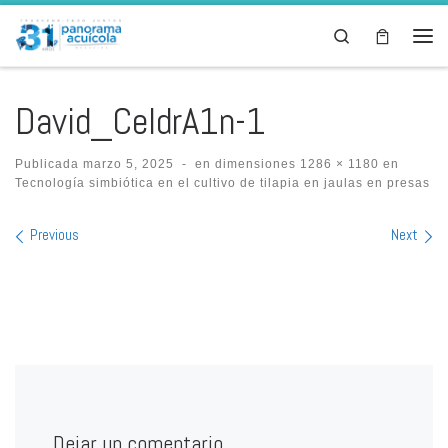
Skip to content
Search
Men
David_CeldrA1n-1
Publicada
marzo 5, 2025
-
en dimensiones
1286 × 1180
en
Tecnología simbiótica en el cultivo de tilapia en jaulas en presas
Images navigation
Previous
Next
Dejar un comentario