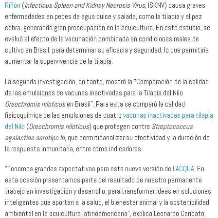
Riñón
(
Infectious Spleen and Kidney Necrosis Virus
, ISKNV) causa graves
enfermedades en peces de agua dulce y salada, como la tilapia y el pez
cebra, generando gran preocupación en la acuicultura. En este estudio, se
evaluó el efecto de la vacunación combinada en condiciones reales de
cultivo en Brasil, para determinar su eficacia y seguridad, lo que permitiría
aumentar la supervivencia de la tilapia.
La segunda investigación, en tanto, mostró la “Comparación de la calidad
de las emulsiones de vacunas inactivadas para la Tilapia del Nilo
Oreochromis niloticus
en Brasil”. Para esta se comparó la calidad
fisicoquímica de las emulsiones de cuatro
vacunas inactivadas para tilapia
del Nilo
(
Oreochromis niloticus
) que protegen contra
Streptococcus
agalactiae serotipo Ib,
que permitióanalizar su efectividad y la duración de
la respuesta inmunitaria, entre otros indicadores.
“Tenemos grandes expectativas para esta nueva versión de
LACQUA
. En
esta ocasión presentamos parte del resultado de nuestro permanente
trabajo en investigación y desarrollo, para transformar ideas en soluciones
inteligentes que aportan a la salud, el bienestar animal y la sostenibilidad
ambiental en la acuicultura latinoamericana”, explica Leonardo Cericato,