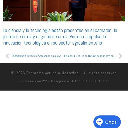
La ciencia y la tecnología están presentes en el camarón, la
planta de arroz y el grano de arroz: Vietnam impulsa la
innovación tecnológica en su sector agroalimentario
Benchmark Genetics Chile
avanza en nuevos servicios genéticos y estuvo en LACQUA 2025
Ecuador First Class Shrimp se muestra en la XXVI edición de la Feria Conxemar de Vigo, en España
© 2026
Panorama Acuícola Magazine
– All rights reserved
Funciona con
WP
– Designed with the
Customizr theme