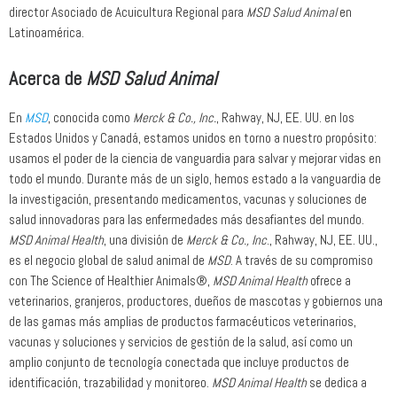
director Asociado de Acuicultura Regional para
MSD Salud Animal
en
Latinoamérica.
Acerca de
MSD Salud Animal
En
MSD
, conocida como
Merck & Co., Inc.
, Rahway, NJ, EE. UU. en los
Estados Unidos y Canadá, estamos unidos en torno a nuestro propósito:
usamos el poder de la ciencia de vanguardia para salvar y mejorar vidas en
todo el mundo. Durante más de un siglo, hemos estado a la vanguardia de
la investigación, presentando medicamentos, vacunas y soluciones de
salud innovadoras para las enfermedades más desafiantes del mundo.
MSD Animal Health
, una división de
Merck & Co., Inc
., Rahway, NJ, EE. UU.,
es el negocio global de salud animal de
MSD
. A través de su compromiso
con The Science of Healthier Animals®,
MSD Animal Health
ofrece a
veterinarios, granjeros, productores, dueños de mascotas y gobiernos una
de las gamas más amplias de productos farmacéuticos veterinarios,
vacunas y soluciones y servicios de gestión de la salud, así como un
amplio conjunto de tecnología conectada que incluye productos de
identificación, trazabilidad y monitoreo.
MSD Animal Health
se dedica a