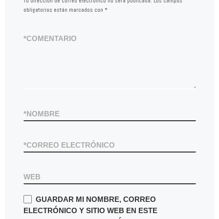
Tu dirección de correo electrónico no será publicada.
Los campos
obligatorios están marcados con
*
*
COMENTARIO
*
NOMBRE
*
CORREO ELECTRÓNICO
WEB
GUARDAR MI NOMBRE, CORREO
ELECTRÓNICO Y SITIO WEB EN ESTE