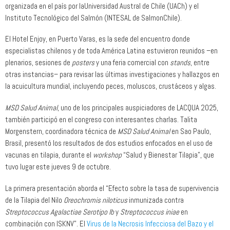
organizada en el país por laUniversidad Austral de Chile (UACh) y el
Instituto Tecnológico del Salmón (INTESAL de SalmonChile).
El Hotel Enjoy, en Puerto Varas, es la sede del encuentro donde
especialistas chilenos y de toda América Latina estuvieron reunidos –en
plenarios, sesiones de
posters
y una feria comercial con
stands
, entre
otras instancias– para revisar las últimas investigaciones y hallazgos en
la acuicultura mundial, incluyendo peces, moluscos, crustáceos y algas.
MSD Salud Animal
, uno de los principales auspiciadores de LACQUA 2025,
también participó en el congreso con interesantes charlas. Talita
Morgenstern, coordinadora técnica de
MSD Salud Animal
en Sao Paulo,
Brasil, presentó los resultados de dos estudios enfocados en el uso de
vacunas en tilapia, durante el
workshop
“Salud y Bienestar Tilapia”, que
tuvo lugar este jueves 9 de octubre.
La primera presentación aborda el “Efecto sobre la tasa de supervivencia
de la Tilapia del Nilo
Oreochromis niloticus
inmunizada contra
Streptococcus Agalactiae Serotipo Ib
y
Streptococcus iniae
en
combinación con ISKNV”. El
Virus de la Necrosis Infecciosa del Bazo y el