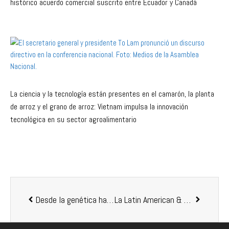
histórico acuerdo comercial suscrito entre Ecuador y Canadá
La ciencia y la tecnología están presentes en el camarón, la planta
de arroz y el grano de arroz: Vietnam impulsa la innovación
tecnológica en su sector agroalimentario
Desde la genética hasta el plato: todo lo que necesitas saber del camarón en un solo lugar
La Latin American & Caribbean Aquaculture 2025 reunió esta semana en Puerto Varas a más de 800 expertos de 33 países