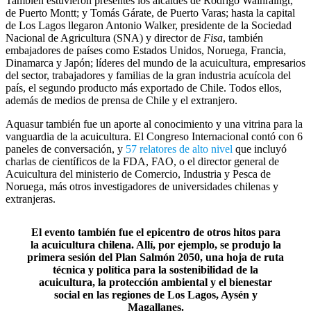
También estuvieron presentes los alcaldes de Rodrigo Wainraihgt,
de Puerto Montt; y Tomás Gárate, de Puerto Varas; hasta la capital
de Los Lagos llegaron Antonio Walker, presidente de la Sociedad
Nacional de Agricultura (SNA) y director de
Fisa
, también
embajadores de países como Estados Unidos, Noruega, Francia,
Dinamarca y Japón; líderes del mundo de la acuicultura, empresarios
del sector, trabajadores y familias de la gran industria acuícola del
país, el segundo producto más exportado de Chile. Todos ellos,
además de medios de prensa de Chile y el extranjero.
Aquasur también fue un aporte al conocimiento y una vitrina para la
vanguardia de la acuicultura. El Congreso Internacional contó con 6
paneles de conversación, y
57 relatores de alto nivel
que incluyó
charlas de científicos de la FDA, FAO, o el director general de
Acuicultura del ministerio de Comercio, Industria y Pesca de
Noruega, más otros investigadores de universidades chilenas y
extranjeras.
El evento también fue el epicentro de otros hitos para
la acuicultura chilena. Allí, por ejemplo, se produjo la
primera sesión del Plan Salmón 2050, una hoja de ruta
técnica y política para la sostenibilidad de la
acuicultura, la protección ambiental y el bienestar
social en las regiones de Los Lagos, Aysén y
Magallanes.