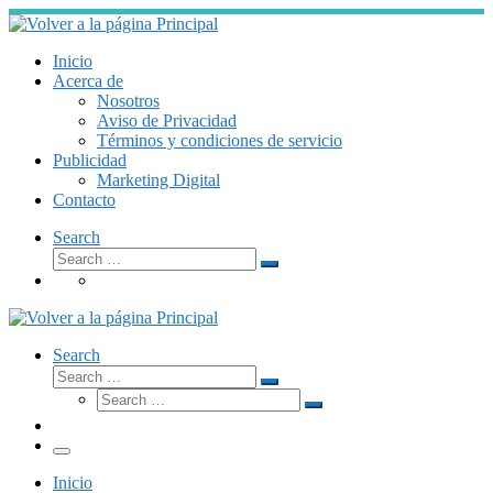
Skip
to
content
Inicio
Acerca de
Nosotros
Aviso de Privacidad
Términos y condiciones de servicio
Publicidad
Marketing Digital
Contacto
Search
Search
Search
…
Search
Search
Search
Search
…
Search
…
Menú
Inicio