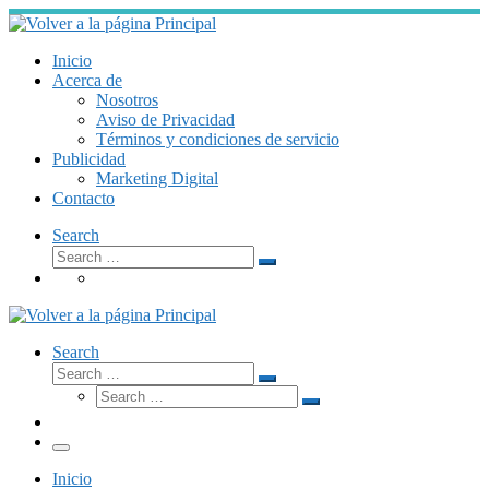
Skip
to
content
Inicio
Acerca de
Nosotros
Aviso de Privacidad
Términos y condiciones de servicio
Publicidad
Marketing Digital
Contacto
Search
Search
Search
…
Search
Search
Search
Search
…
Search
…
Menú
Inicio