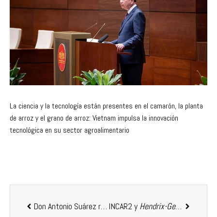
La ciencia y la tecnología están presentes en el camarón, la planta
de arroz y el grano de arroz: Vietnam impulsa la innovación
tecnológica en su sector agroalimentario
Don Antonio Suárez recibirá el Premio Vasco de Quiroga, máximo reconocimiento de la Cámara Española de Comercio en México
INCAR2 y
Hendrix-Genetics
fortal