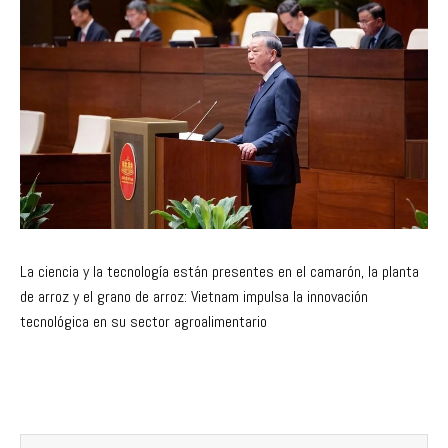
La ciencia y la tecnología están presentes en el camarón, la planta
de arroz y el grano de arroz: Vietnam impulsa la innovación
tecnológica en su sector agroalimentario
Benchmark Genetics
incorpora a Especialista en Analít
La UdeC de Chile concluye el proyecto que establece las bases para el cultivo del bacalao de profundidad