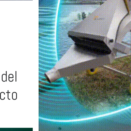
 del
ucto