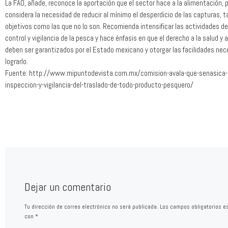
La FAO, añade, reconoce la aportación que el sector hace a la alimentación,
considera la necesidad de reducir al mínimo el desperdicio de las capturas, 
objetivos como las que no lo son. Recomienda intensificar las actividades d
control y vigilancia de la pesca y hace énfasis en que el derecho a la salud y 
deben ser garantizados por el Estado mexicano y otorgar las facilidades nec
lograrlo.
Fuente: http://www.mipuntodevista.com.mx/comision-avala-que-senasica-
inspeccion-y-vigilancia-del-traslado-de-todo-producto-pesquero/
Dejar un comentario
Tu dirección de correo electrónico no será publicada.
Los campos obligatorios e
con
*