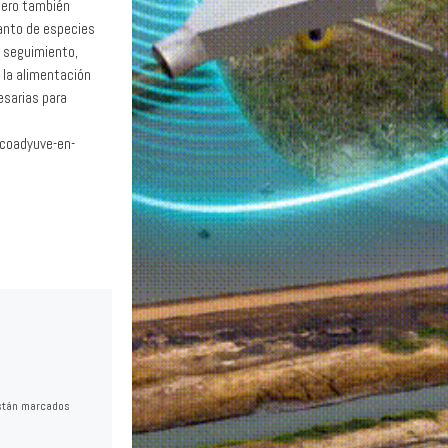
 pero también
tanto de especies
e seguimiento,
a la alimentación
esarias para
coadyuve-en-
stán marcados