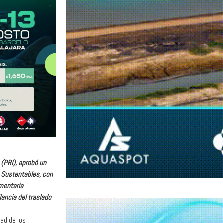
 (PRI), aprobó un
a Sustentables, con
imentaria
lancia del traslado
dad de los