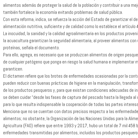
alimentos además de proteger la salud de la población y contribuir a una mejo
también fortalece la economía evitando problemas de salud pública.
Con esta reforma, indica, se refuerza la acción del Estado de garantizar el d
alimentación nutritiva, suficiente y de calidad como lo establece el artículo 
La inocuidad, la sanidad y la calidad agroalimentaria en los productos proven
la acuacultura garantizan la seguridad alimentaria, al proveer alimentos con 
proteínas, señala el documento.
Para ello, agrega, es necesario que se produzcan alimentos de origen pesquer
de cualquier patógeno que ponga en riesgo la salud humana e implementar 
garanticen.
El dictamen refiere que los brotes de enfermedades ocasionadas por la con
pueden reducir con buenas prácticas de higiene en la manipulación, transfo
de los productos pesqueros y, para que existan condiciones adecuadas de in
se deben cuidar “desde las fases de captura del pescado hasta la llegada al 
para lo que resulta indispensable la cooperación de todas las partes interes
Menciona que no se cuentan con datos precisos respecto a las enfermedade
alimentos; no obstante, la Organización de las Naciones Unidas para la Alime
Agricultura (FAO) refiere que entre 1993 y 2017, hubo un total de 7 mil 458 
enfermedades transmitidas por alimentos, incluidos los productos pesquero