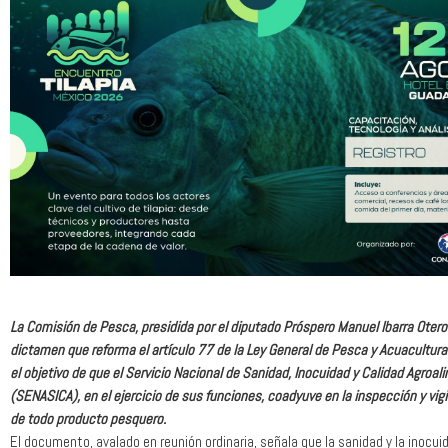
La Comisión de Pesca, presidida por el diputado Próspero Manuel Ibarra Otero
dictamen que reforma el artículo 77 de la Ley General de Pesca y Acuacultur
el objetivo de que el Servicio Nacional de Sanidad, Inocuidad y Calidad Agroal
(SENASICA), en el ejercicio de sus funciones, coadyuve en la inspección y vigi
de todo producto pesquero.
El documento, avalado en reunión ordinaria, señala que la sanidad y la inocui