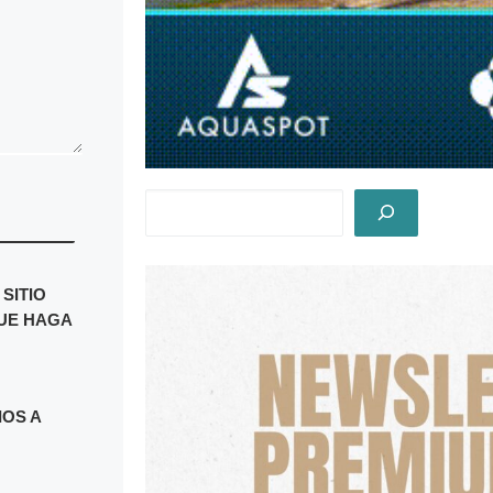
SITIO
UE HAGA
IOS A