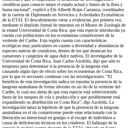
científicas para conocer mejor el estado actual y futuro de la flora y
fauna nacional”, explicó a Efe Alberth Rojas Carranza, coordinador
de la carrera de Diplomado en Servicios y Actividades Ecoturísticas
de la ETAI. El descubrimiento viene a evidenciar, por primera vez,
mediante el depósito formal de muestras en el Museo de Zoología de
la estatal Universidad de Costa Rica, que esta especie introducida ya
cuenta con poblaciones en los ecosistemas costarricenses de la
vertiente del Caribe. Esta región cuenta con características
ecológicas muy particulares en cuanto a diversidad y abundancia de
especies nativas de crustáceos, dentro de los que destacan los
camarones y cangrejos de agua dulce nativos. El investigador de la
Universidad de Costa Rica, Juan Carlos Azofeifa, dijo que aún es
temprano para determinar si la presencia de la langosta está
causando algún tipo de efecto sobre los ecosistemas de Costa Rica,
por lo que es necesario continuar con las investigaciones. “El
beneficio de esta investigación radica en reportar la presencia de la
langosta australiana de forma silvestre en un río de la vertiente del
Caribe, lo cual nos alerta de que esta especie está sobreviviendo
fuera de los tanques de cría y producción y que posiblemente está
expandiendo su distribución en Costa Rica”, dijo Azofeifa. La
investigación lanza la hipótesis de que la presencia de la langosta
australiana en el río costarricense puede estar relacionada con la
liberación no intencional en granjas o al escape de individuos a
causa de deficiencias técnicas en los criaderos. El hallazgo de la
especie lo realizó cuerpo docente de la ETAI, ubicada en Santa