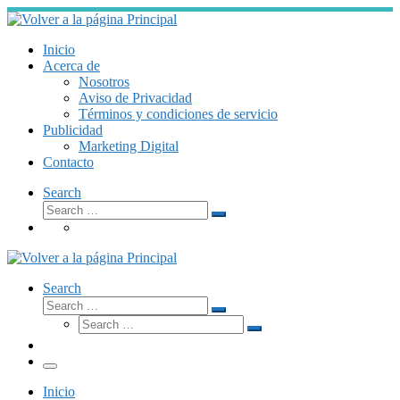
Skip
to
content
Inicio
Acerca de
Nosotros
Aviso de Privacidad
Términos y condiciones de servicio
Publicidad
Marketing Digital
Contacto
Search
Search
Search
…
Search
Search
Search
Search
…
Search
…
Menú
Inicio