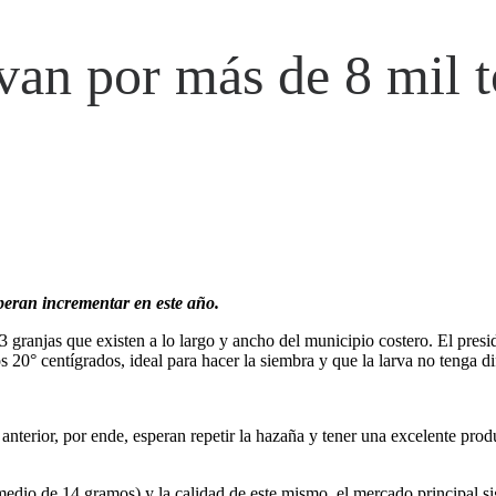
van por más de 8 mil t
peran incrementar en este año.
 63 granjas que existen a lo largo y ancho del municipio costero. El pre
s 20° centígrados, ideal para hacer la siembra y que la larva no tenga di
o anterior, por ende, esperan repetir la hazaña y tener una excelente p
medio de 14 gramos) y la calidad de este mismo, el mercado principal si