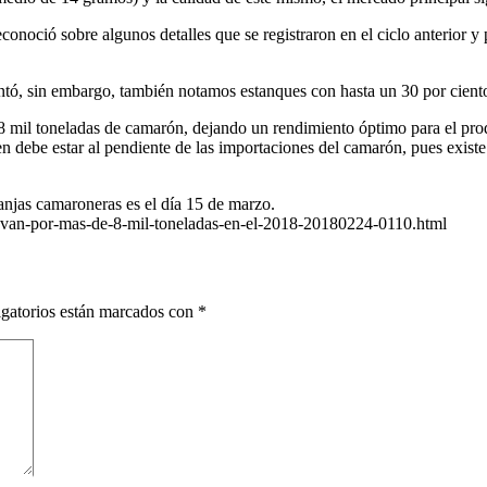
noció sobre algunos detalles que se registraron en el ciclo anterior y 
entó, sin embargo, también notamos estanques con hasta un 30 por ciento
as 8 mil toneladas de camarón, dejando un rendimiento óptimo para el pro
en debe estar al pendiente de las importaciones del camarón, pues exis
ranjas camaroneras es el día 15 de marzo.
van-por-mas-de-8-mil-toneladas-en-el-2018-20180224-0110.html
gatorios están marcados con
*