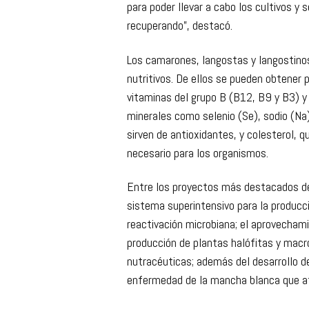
producción a prácticamente la mitad p
hicieron que la producción se viniera a
para poder llevar a cabo los cultivos y s
recuperando”, destacó.
Los camarones, langostas y langostino
nutritivos. De ellos se pueden obtener
vitaminas del grupo B (B12, B9 y B3) y
minerales como selenio (Se), sodio (Na
sirven de antioxidantes, y colesterol, 
necesario para los organismos.
Entre los proyectos más destacados de
sistema superintensivo para la produc
reactivación microbiana; el aprovechami
producción de plantas halófitas y macro
nutracéuticas; además del desarrollo de 