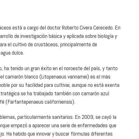
 cultivo de las especies y un área de estanquería de
áceos está a cargo del doctor Roberto Civera Cerecedo. En
rrollo de investigación básica y aplicada sobre biología y
ara el cultivo de crustáceos, principalmente de
 agua dulce.
, ha tenido un gran éxito en el noroeste del país, y tanto
 el camarón blanco (Litopenaeus vannamei) es el más
noble por su facilidad para cultivar, aunque no está exenta
stratégica se ha trabajado también con camarón azul
fé (Farfantepenaeus californiensis).
blemas, particularmente sanitarios. En 2009, se cayó la