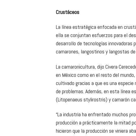
—, nueve laboratorios acuícolas para el
supralitorales a cielo abierto.
Crustáceos
La línea estratégica enfocada en crust
ella se conjuntan esfuerzos para el desa
desarrollo de tecnologías innovadoras p
camarones, langostinos y langostas de
La camaronicultura, dijo Civera Cerecedo
en México como en el resto del mundo,
cultivado gracias a que es una especie 
de problemas. Además, en esta línea e
(Litopenaeus stylirostris) y camarón ca
“La industria ha enfrentado muchos pro