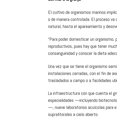
cultivo de peces y Biotecnología en pla
Del mar a la granja
El cultivo de organismos marinos implica
o de manera controlada. El proceso va 
natural, hasta el apareamiento y deso
“Para poder domesticar un organismo,
reproductivos, pues hay que tener much
consanguinidad y conocer la dieta adec
Una vez que se tiene el organismo semil
instalaciones cerradas, con el fin de a
trasladados a campo o a facilidades ubi
La infraestructura con que cuenta el gr
especialidades —incluyendo biotecnologí