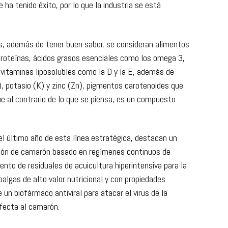
orque empezó a aparecer una serie de enfermedades que
bajo. Ha habido que innovar y buscar fórmulas diferentes
e ha tenido éxito, por lo que la industria se está
s, además de tener buen sabor, se consideran alimentos
 proteínas, ácidos grasos esenciales como los omega 3,
 vitaminas liposolubles como la D y la E, además de
), potasio (K) y zinc (Zn), pigmentos carotenoides que
que al contrario de lo que se piensa, es un compuesto
l último año de esta línea estratégica, destacan un
ción de camarón basado en regímenes continuos de
ento de residuales de acuicultura hiperintensiva para la
algas de alto valor nutricional y con propiedades
un biofármaco antiviral para atacar el virus de la