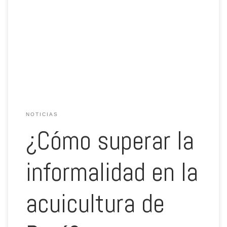
Elie Barsimantov, presidente de la Sociedad Nacional de
Acuicultura sostiene que es necesario concientizar al mercado para
que opten por los productos que vienen de la acuicultura formal.
Escrito por: REDACCIÓN GESTIÓN / 11 de Diciembre Elie Barsimantov,
presidente de la Sociedad Nacional de Acuicultura sostiene que es
necesario concientizar al mercado para que opten […]
NOTICIAS
¿Cómo superar la
informalidad en la
acuicultura de