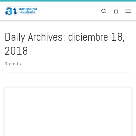
Skip to content
Search
Men
Daily Archives:
diciembre 18,
2018
3 posts
Escrito por: Redacción La Tribuna Representantes de dos
cooperativas beneficiarias del Proyecto Cultivo de Peces en Jaulas
Flotantes en el Golfo de Fonseca, fueron recibidos por Mauricio
Guevara, Secretario de la SAG, con el fin de solicitarle apoyo en varios