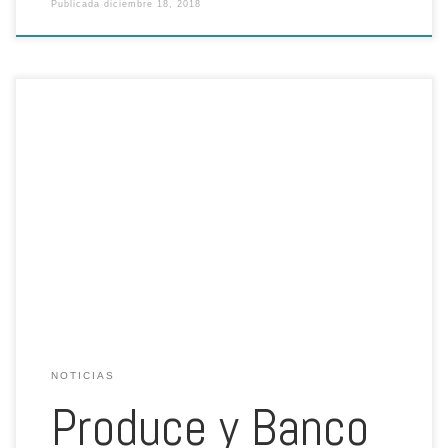
Publicada
diciembre 18, 2018
En el 2019 se proyecta recibir más de 1,000 propuestas de
proyectos en el PNIPA. Escrito por: REDACCIÓN GESTIÓN / 12 de
diciembre El Programa Nacional de Innovación en Pesca y Acuicultura
(PNIPA) del Ministerio de Producción inició la segunda convocatoria al
Concurso PNIPA 2018-2019, el cual tiene el propósito de incentivar
[…]
NOTICIAS
Produce y Banco