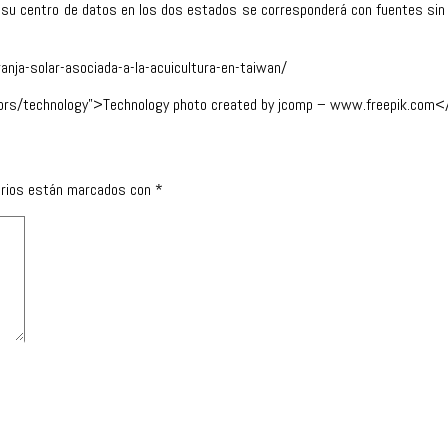
 su centro de datos en los dos estados se corresponderá con fuentes sin ca
nja-solar-asociada-a-la-acuicultura-en-taiwan/
ctors/technology”>Technology photo created by jcomp – www.freepik.com
orios están marcados con
*