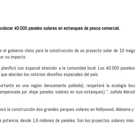
a colocar 40.000 paneles solares en estanques de pesca comercial.
on el gobierno chino para la construcción de un proyecto solar de 10 meg
por su impacto.
 planificó con especial atención a la comunidad local. Los 40.000 panele
que abordan los notorios desafíos espaciales del país.
mportante en una región densamente poblada), respetará la ecología loc
mpensada por alojar paneles solares en sus estanques) “, señala Marsden
icó la construcción dos grandes parques solares en Hollywood, Alabama y
otencia, desde 1,6 millones de paneles. Son los proyectos solares más g