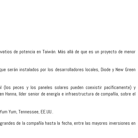
avatios de potencia en Taiwán. Más allá de que es un proyecto de menor
sque serán instalados por los desarrolladores locales, Diode y New Green
al (los peces y los paneles solares pueden coexistir pacíficamente) y
 Hanna, líder senior de energía e infraestructura de compañía, sobre el
 Yum Yum, Tennessee, EE.UU..
randes de la compañía hasta la fecha, entre las mayores inversiones en