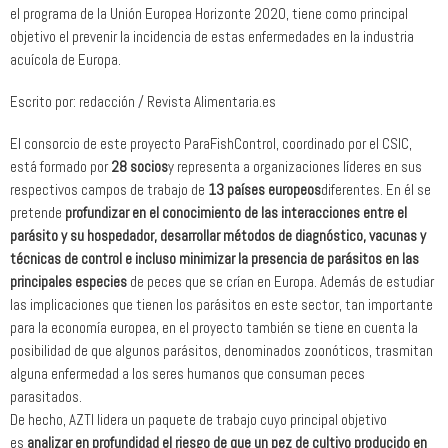
el programa de la Unión Europea Horizonte 2020, tiene como principal
objetivo el prevenir la incidencia de estas enfermedades en la industria
acuícola de Europa.
Escrito por: redacción / Revista Alimentaria.es
El consorcio de este proyecto ParaFishControl, coordinado por el CSIC,
está formado por
28 socios
y representa a organizaciones líderes en sus
respectivos campos de trabajo de
13 países europeos
diferentes. En él se
pretende
profundizar en el conocimiento de las interacciones entre el
parásito y su hospedador, desarrollar métodos de diagnóstico, vacunas y
técnicas de control
e incluso minimizar la presencia de parásitos en las
principales especies
de peces que se crían en Europa. Además de estudiar
las implicaciones que tienen los parásitos en este sector, tan importante
para la economía europea, en el proyecto también se tiene en cuenta la
posibilidad de que algunos parásitos, denominados zoonóticos, trasmitan
alguna enfermedad a los seres humanos que consuman peces
parasitados.
De hecho, AZTI lidera un paquete de trabajo cuyo principal objetivo
es
analizar en profundidad el riesgo de que un pez de cultivo producido en