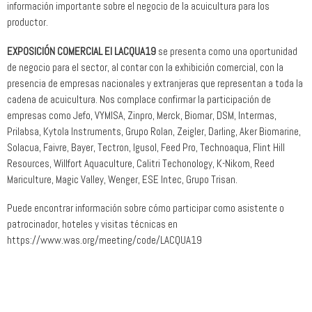
información importante sobre el negocio de la acuicultura para los
productor.
EXPOSICIÓN COMERCIAL El LACQUA19
se presenta como una oportunidad
de negocio para el sector, al contar con la exhibición comercial, con la
presencia de empresas nacionales y extranjeras que representan a toda la
cadena de acuicultura. Nos complace confirmar la participación de
empresas como Jefo, VYMISA, Zinpro, Merck, Biomar, DSM, Intermas,
Prilabsa, Kytola Instruments, Grupo Rolan, Zeigler, Darling, Aker Biomarine,
Solacua, Faivre, Bayer, Tectron, Igusol, Feed Pro, Technoaqua, Flint Hill
Resources, Willfort Aquaculture, Calitri Techonology, K-Nikom, Reed
Mariculture, Magic Valley, Wenger, ESE Intec, Grupo Trisan.
Puede encontrar información sobre cómo participar como asistente o
patrocinador, hoteles y visitas técnicas en
https://www.was.org/meeting/code/LACQUA19