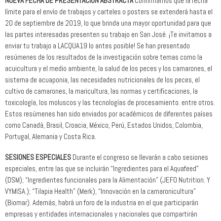
NUEVA FECHA DE PRESENTACIÓN ABSTRACTA
Confirmamos que la fecha
límite para el envío de trabajos y carteles o posters se extenderá hasta el
20 de septiembre de 2019, lo que brinda una mayor oportunidad para que
las partes interesadas presenten su trabajo en San José. ¡Te invitamos a
enviar tu trabajo a LACQUA19 lo antes posible! Se han presentado
resúmenes de los resultados de la investigación sobre temas como la
acuicultura y el medio ambiente, la salud de los peces y los camarones, el
sistema de acuaponia, las necesidades nutricionales de los peces, el
cultivo de camarones, la maricultura, las normas y certificaciones, la
toxicología, los moluscos y las tecnologías de procesamiento. entre otros.
Estos resúmenes han sido enviados por académicos de diferentes países
como Canadá, Brasil, Croacia, México, Perú, Estados Unidos, Colombia,
Portugal, Alemania y Costa Rica.
SESIONES ESPECIALES
Durante el congreso se llevarán a cabo sesiones
especiales, entre las que se incluirán “Ingredientes para el Aquafeed”
(DSM); “Ingredientes funcionales para la Alimentación” (JEFO Nutrition. Y
VYMISA.); “Tilapia Health” (Merk), “Innovación en la camaronicultura”
(Biomar). Además, habrá un foro de la industria en el que participarán
empresas y entidades internacionales y nacionales que compartirán