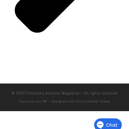
© 2026
Panorama Acuícola Magazine
– All rights reserved
Funciona con
WP
– Designed with the
Customizr theme