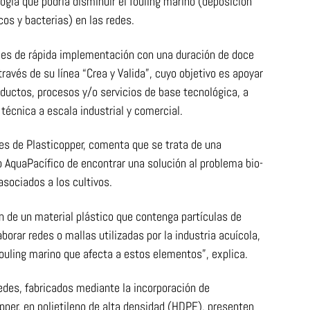
gía que podría disminuir el fouling marino (deposición
os y bacterias) en las redes.
 es de rápida implementación con una duración de doce
ravés de su línea “Crea y Valida”, cuyo objetivo es apoyar
oductos, procesos y/o servicios de base tecnológica, a
 técnica a escala industrial y comercial.
es de Plasticopper, comenta que se trata de una
o AquaPacífico de encontrar una solución al problema bio-
asociados a los cultivos.
ón de un material plástico que contenga partículas de
borar redes o mallas utilizadas por la industria acuícola,
fouling marino que afecta a estos elementos”, explica.
edes, fabricados mediante la incorporación de
pper, en polietileno de alta densidad (HDPE), presenten