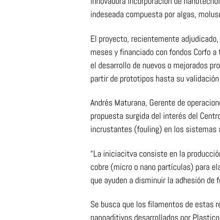
innovadora incorporación de nanotecnolo
indeseada compuesta por algas, molusc
El proyecto, recientemente adjudicado,
meses y financiado con fondos Corfo a t
el desarrollo de nuevos o mejorados pr
partir de prototipos hasta su validación
Andrés Maturana, Gerente de operacion
propuesta surgida del interés del Centr
incrustantes (fouling) en los sistemas 
“La iniciacitva consiste en la producci
cobre (micro o nano partículas) para ela
que ayuden a disminuir la adhesión de 
Se busca que los filamentos de estas r
nanoaditivos desarrollados por Plastico