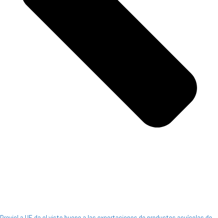
Previo
La UE da el visto bueno a las exportaciones de productos acuícolas de