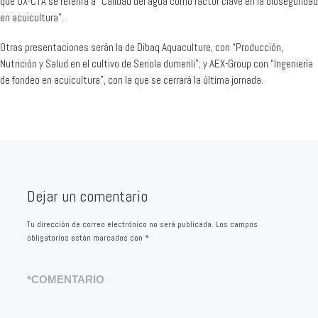
que OX-CTA se referirá a “Calidad del agua como factor clave en la bioseguridad
en acuicultura”.
Otras presentaciones serán la de Dibaq Aquaculture, con “Producción,
Nutrición y Salud en el cultivo de Seriola dumerili”; y AEX-Group con “Ingeniería
de fondeo en acuicultura”, con la que se cerrará la última jornada.
Dejar un comentario
Tu dirección de correo electrónico no será publicada.
Los campos
obligatorios están marcados con
*
*
COMENTARIO