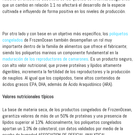
que un cambio en relación 1:1 no afectará el desarrollo de la especie
cultivada e influyendo de forma positiva en los niveles de producción.
Por otro lado y con base en un objetivo más específico, los
poliquetos
congelados
de FrozenOcean también desempeñan un rol muy
importante dentro de la familia de alimentos que ofrece el fabricante;
siendo los poliquetos marinos un componente fundamental en la
maduración de los reproductores de camarones
. Es un producto seguro,
con alto valor nutricional, que provee proteínas y lípidos altamente
digeribles, incrementa la fertilidad de los reproductores y la producción
de nauplios. Al igual que los copépodos, tiene altos contenidos de
ácidos grasos EPA, DHA, además de Ácido Araquidónico (ARA).
Valores nutricionales típicos
La base de materia seca, de los productos congelados de FrozenOcean,
garantiza valores de más de un 50% de proteínas y una presencia de
lípidos superior al 13%. Adicionalmente, los poliquetos congelados
aportan un 1.3% de colesterol, con datos validados por medio de la
prueba de humedad ASSOCIATION OF OFFICIAL ANALYTICAL