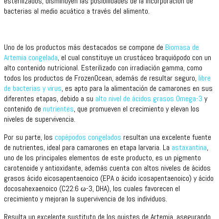
esterilizados, disminuyen las posibilidades de la incorporación de
bacterias al medio acuático a través del alimento.
Uno de los productos más destacados se compone de
Biomasa de
Artemia congelada
, el cual constituye un crustáceo braquiópodo con un
alto contenido nutricional. Esterilizado con irradiación gamma, como
todos los productos de FrozenOcean, además de resultar seguro,
libre
de bacterias y virus
, es apto para la alimentación de camarones en sus
diferentes etapas, debido a su
alto nivel de ácidos grasos Omega-3
y
contenido de
nutrientes
, que promueven el crecimiento y elevan los
niveles de supervivencia.
Por su parte, los
copépodos congelados
resultan una excelente fuente
de nutrientes, ideal para camarones en etapa larvaria. La
astaxantina
,
uno de los principales elementos de este producto, es un pigmento
carotenoide y antioxidante, además cuenta con altos niveles de ácidos
grasos ácido eicosapentaenoico (EPA o ácido icosapentaenoico) y ácido
docosahexaenoico (C22:6 ω-3, DHA), los cuales favorecen el
crecimiento y mejoran la supervivencia de los individuos.
Resulta un excelente sustituto de los quistes de Artemia, asegurando