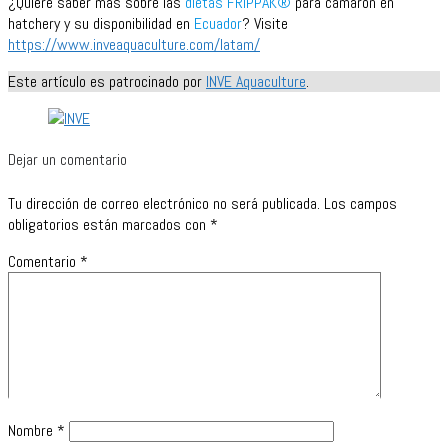
¿Quiere saber más sobre las
dietas FRiPPAK®
para camarón en
hatchery y su disponibilidad en
Ecuador
? Visite
https://www.inveaquaculture.com/latam/
Este artículo es patrocinado por
INVE Aquaculture
.
Dejar un comentario
Tu dirección de correo electrónico no será publicada.
Los campos
obligatorios están marcados con
*
Comentario
*
Nombre
*