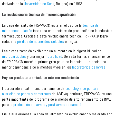
derivada de la
Universidad de Gent
, Bélgica) en 1993.
La revolucionaria técnica de microencapsulación
La base del éxito de FRiPPAK® está en el uso de la
técnica de
microencapsulación
inspirada en principios de producción de la industria
farmacéutica. Gracias a esta revolucionaria técnica, FRiPPAK® logró
reducir la
pérdida de nutrientes solubles
en agua.
Las dietas también exhibieron un aumento en la digestibilidad de
micropartículas
y una mejor
flotabilidad
. De esta forma, el lanzamiento
de FRiPPAK® marcó el primer gran paso de la acuicultura hacia una
menor dependencia de alimentos vivos en los
laboratorios de larvas
.
Hoy: un producto premiado de máximo rendimiento
Incorporado al patrimonio permanente de
tecnología de punta en
nutrición de peces y camarones
de INVE Aquaculture, FRiPPAK® es una
parte importante del programa de alimento de alto rendimiento de INVE
para la
producción de larvas y postlarvas de camarón
.
Fiel a sus orígenes, la línea del alimento ha evolucionado y mejorado año