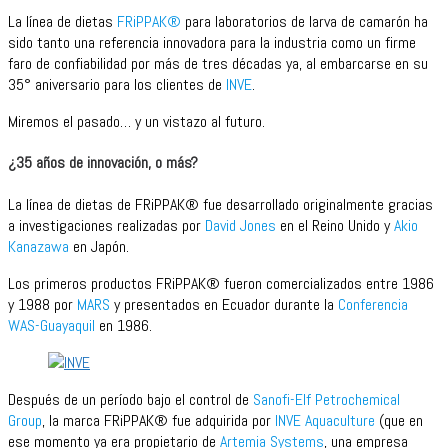
La línea de dietas
FRiPPAK®
para laboratorios de larva de camarón ha
sido tanto una referencia innovadora para la industria como un firme
faro de confiabilidad por más de tres décadas ya, al embarcarse en su
35° aniversario para los clientes de
INVE
.
Miremos el pasado… y un vistazo al futuro.
¿35 años de innovación, o más?
La línea de dietas de FRiPPAK® fue desarrollado originalmente gracias
a investigaciones realizadas por
David Jones
en el Reino Unido y
Akio
Kanazawa
en Japón.
Los primeros productos FRiPPAK® fueron comercializados entre 1986
y 1988 por
MARS
y presentados en Ecuador durante la
Conferencia
WAS-Guayaquil
en 1986.
Después de un período bajo el control de
Sanofi-Elf Petrochemical
Group
, la marca FRiPPAK® fue adquirida por
INVE Aquaculture
(que en
ese momento ya era propietario de
Artemia Systems
, una empresa