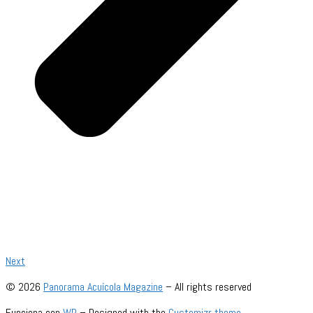
Next
© 2026
Panorama Acuícola Magazine
– All rights reserved
Funciona con
WP
– Designed with the
Customizr theme