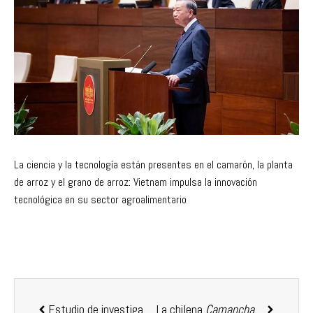
La ciencia y la tecnología están presentes en el camarón, la planta
de arroz y el grano de arroz: Vietnam impulsa la innovación
tecnológica en su sector agroalimentario
Estudio de investigadores de INCAR revela nuevos genes relacionados con proceso reproductivo del piojo de mar
La chilena
Camanchaca
, primera 