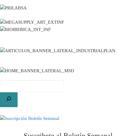
Buscar
Suscribete al Boletín Semanal