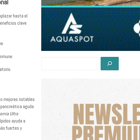
onal
mplazar hasta el
beneficios clave
ua.
 inmune.
atorio.
do mejoras notables
opancreática aguda
temia Ultra
ípidos ayuda a
ás fuertes y