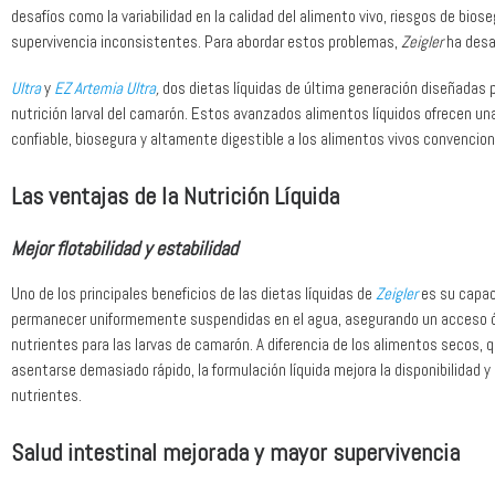
desafíos como la variabilidad en la calidad del alimento vivo, riesgos de bios
supervivencia inconsistentes. Para abordar estos problemas,
Zeigler
ha desa
Ultra
y
EZ Artemia Ultra
,
dos dietas líquidas de última generación diseñadas p
nutrición larval del camarón. Estos avanzados alimentos líquidos ofrecen una
confiable, biosegura y altamente digestible a los alimentos vivos convencion
Las ventajas de la Nutrición Líquida
Mejor flotabilidad y estabilidad
Uno de los principales beneficios de las dietas líquidas de
Zeigler
es su capac
permanecer uniformemente suspendidas en el agua, asegurando un acceso ó
nutrientes para las larvas de camarón. A diferencia de los alimentos secos,
asentarse demasiado rápido, la formulación líquida mejora la disponibilidad 
nutrientes.
Salud intestinal mejorada y mayor supervivencia