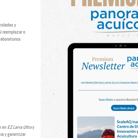
roladas y
Al reemplazar o
laboratorios
an en
EZ Larva Ultra
y
cia y garantizar