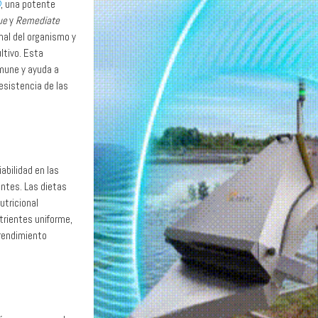
®
, una potente
ue
y
Remediate
inal del organismo y
ltivo. Esta
nmune y ayuda a
resistencia de las
iabilidad en las
entes. Las dietas
utricional
trientes uniforme,
 rendimiento