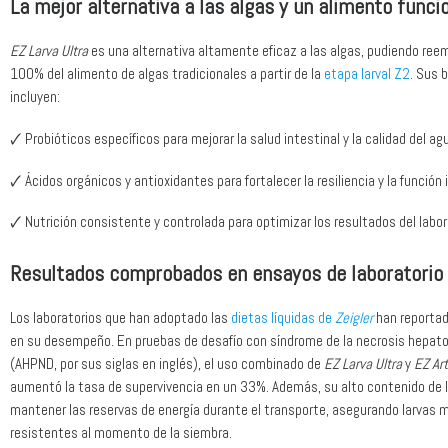
La mejor alternativa a las algas y un alimento funci
EZ Larva Ultra
es una alternativa altamente eficaz a las algas, pudiendo ree
100% del alimento de algas tradicionales a partir de la
etapa larval Z2
. Sus 
incluyen:
🗸 Probióticos específicos para mejorar la salud intestinal y la calidad del ag
🗸 Ácidos orgánicos y antioxidantes para fortalecer la resiliencia y la función
🗸 Nutrición consistente y controlada para optimizar los resultados del labor
Resultados comprobados en ensayos de laboratorio
Los laboratorios que han adoptado las
dietas líquidas de
Zeigler
han reporta
en su desempeño. En pruebas de desafío con síndrome de la necrosis hepat
(AHPND, por sus siglas en inglés), el uso combinado de
EZ Larva Ultra
y
EZ Ar
aumentó la tasa de supervivencia en un 33%. Además, su alto contenido de l
mantener las reservas de energía durante el transporte, asegurando larvas m
resistentes al momento de la siembra.