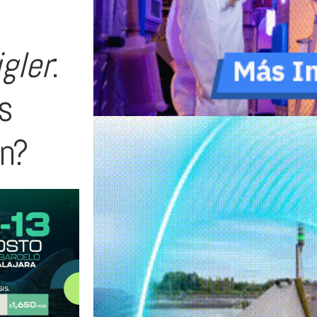
gler
:
s
en?