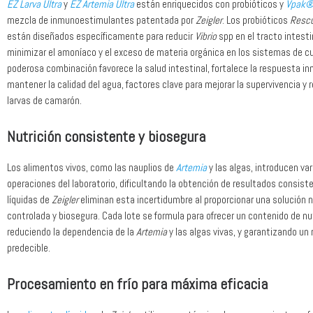
EZ Larva Ultra
y
EZ Artemia Ultra
están enriquecidos con probióticos y
Vpak
mezcla de inmunoestimulantes patentada por
Zeigler
. Los probióticos
Resc
están diseñados específicamente para reducir
Vibrio
spp en el tracto intest
minimizar el amoníaco y el exceso de materia orgánica en los sistemas de cu
poderosa combinación favorece la salud intestinal, fortalece la respuesta i
mantener la calidad del agua, factores clave para mejorar la supervivencia y 
larvas de camarón.
Nutrición consistente y biosegura
Los alimentos vivos, como las nauplios de
Artemia
y las algas, introducen var
operaciones del laboratorio, dificultando la obtención de resultados consist
líquidas de
Zeigler
eliminan esta incertidumbre al proporcionar una solución n
controlada y biosegura. Cada lote se formula para ofrecer un contenido de nu
reduciendo la dependencia de la
Artemia
y las algas vivas, y garantizando un
predecible.
Procesamiento en frío para máxima eficacia