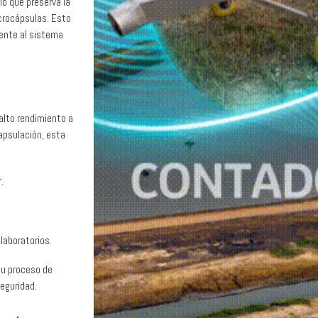
ío que preserva la
icrocápsulas. Esto
mente al sistema
alto rendimiento a
apsulación, esta
.
laboratorios.
 su proceso de
seguridad.