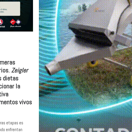
rimeras
rios.
Zeigler
s dietas
cionar la
tiva
imentos vivos
meras etapas es
undo enfrentan