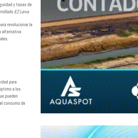
eguridad y tasas de
rrollado
EZ Larva
ara revolucionar la
 alternativa
ales.
idad para
ptimo a los
 que pueden
y el consumo de