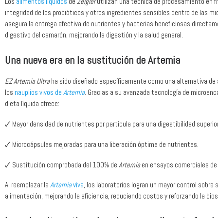
Los
alimentos líquidos
de
Zeigler
utilizan una técnica de procesamiento en fr
integridad de los probióticos y otros ingredientes sensibles dentro de las m
asegura la entrega efectiva de nutrientes y bacterias beneficiosas directa
digestivo del camarón, mejorando la digestión y la salud general.
Una nueva era en la sustitución de Artemia
EZ Artemia Ultra
ha sido diseñado específicamente como una alternativa de 
los
nauplios vivos de
Artemia
. Gracias a su avanzada tecnología de microenc
dieta líquida ofrece:
🗸 Mayor densidad de nutrientes por partícula para una digestibilidad superior
🗸 Microcápsulas mejoradas para una liberación óptima de nutrientes.
🗸 Sustitución comprobada del 100% de
Artemia
en ensayos comerciales de 
Al reemplazar la
Artemia
viva
, los laboratorios logran un mayor control sobre
alimentación, mejorando la eficiencia, reduciendo costos y reforzando la bio