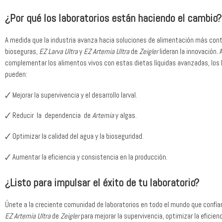
¿Por qué los laboratorios están haciendo el cambio?
A medida que la industria avanza hacia soluciones de alimentación más cont
bioseguras,
EZ Larva Ultra
y
EZ Artemia Ultra
de
Zeigler
lideran la innovación. 
complementar los alimentos vivos con estas dietas líquidas avanzadas, los 
pueden:
🗸 Mejorar la supervivencia y el desarrollo larval.
🗸 Reducir la dependencia de
Artemia
y algas.
🗸 Optimizar la calidad del agua y la bioseguridad.
🗸 Aumentar la eficiencia y consistencia en la producción.
¿Listo para impulsar el éxito de tu laboratorio?
Únete a la creciente comunidad de laboratorios en todo el mundo que confí
EZ Artemia Ultra
de
Zeigler
para mejorar la supervivencia, optimizar la eficien