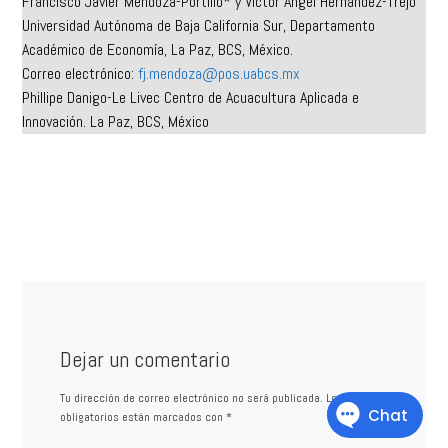
Francisco Javier Mendoza-Portillo* y Víctor Ángel Hernández-Trejo
Universidad Autónoma de Baja California Sur, Departamento
Académico de Economía, La Paz, BCS, México.
Correo electrónico:
fj.mendoza@pos.uabcs.mx
Phillipe Danigo-Le Livec Centro de Acuacultura Aplicada e
Innovación. La Paz, BCS, México
Dejar un comentario
Tu dirección de correo electrónico no será publicada.
Los campos
obligatorios están marcados con
*