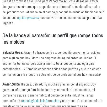
En esta entrevista exclusiva para Panorama Acuícola Magazine, Xavier
desgrana los números que respaldan esa afirmación, los desafíos reales
del productor ecuatoriano en el campo, y por qué la nutrición funcional dejó
de ser una
opción
premium
para convertirse en una necesidad productiva
urgente.
De la banca al camarón: un perfil que rompe todos
los moldes
Salvador Meza:
Xavier, tu trayectoria es, por decirlo suavemente, atípica
para alguien que hoy lidera una empresa de ingredientes acuícolas. IT,
economía, banca corporativa, alimento balanceado, tecnología para
camaroneras… ¿Cómo se conectan todos esos puntos y qué le dice esa
combinación a la industria sobre el tipo de profesional que hoy necesita?
Xavier Zurita:
Gracias, Salvador, y muchas gracias por el espacio. Soy
guayaquileño, tengo familia de cuatro y, como bien lo mencionas, mi
carrera no sigue el camino habitual dentro de esta industria. Tengo
formación en
tecnología de la información
y una maestría en economía, lo
que de entrada ya es inusual. Pero creo que precisamente esa