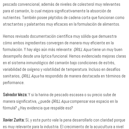
pescado convencional, además de niveles de colesterol muy relevantes
para el camarón, lo cual mejora significativamente la absorción de
nutrientes. También posee péptidos de cadena corta que funcionan como
atractantes y palatantes muy eficaces en la formulación de alimentos.
Hemos revisado documentación científica muy sólida que demuestra
cómo ambos ingredientes convergen de manera muy eficiente en la
formulación. Y hay algo aún más relevante:
QRILL Aqua
tiene un muy buen
desempeño desde una óptica funcional. Hemos evidenciado mejoras claras
en el sistema inmunológico del camarón bajo condiciones de estrés,
variabilidad de oxígeno y volatilidad de temperatura. Incluso en desafíos
sanitarios,
QRILL Aqua
ha respondido de manera destacada en términos de
performance.
Salvador Meza:
Y si la harina de pescado escasea o su precio sube de
manera significativa, ¿puede
QRILL Aqua
compensar ese espacio en la
fórmula? ¿Hay evidencia que respalde eso?
Xavier Zurita:
Sí, y este punto vale la pena desarrollarlo con claridad porque
es muy relevante para la industria. El crecimiento de la acuicultura a nivel