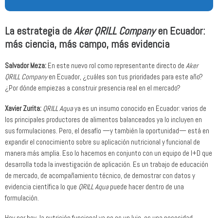
La estrategia de
Aker QRILL Company
en Ecuador:
más ciencia, más campo, más evidencia
Salvador Meza:
En este nuevo rol como representante directo de
Aker
QRILL Company
en Ecuador, ¿cuáles son tus prioridades para este año?
¿Por dónde empiezas a construir presencia real en el mercado?
Xavier Zurita:
QRILL Aqua
ya es un insumo conocido en Ecuador: varios de
los principales productores de alimentos balanceados ya lo incluyen en
sus formulaciones. Pero, el desafío —y también la oportunidad— está en
expandir el conocimiento sobre su aplicación nutricional y funcional de
manera más amplia. Eso lo hacemos en conjunto con un equipo de I+D que
desarrolla toda la investigación de aplicación. Es un trabajo de educación
de mercado, de acompañamiento técnico, de demostrar con datos y
evidencia científica lo que
QRILL Aqua
puede hacer dentro de una
formulación.
Hoy por hoy, la nutrición funcional ya no es un lujo, es una necesidad