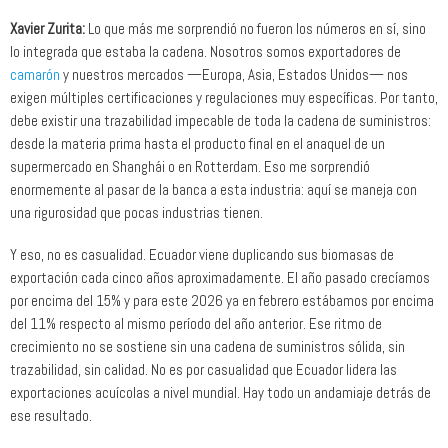
Xavier Zurita:
Lo que más me sorprendió no fueron los números en sí, sino
lo integrada que estaba la cadena. Nosotros somos exportadores de
camarón
y nuestros mercados —Europa, Asia, Estados Unidos— nos
exigen múltiples certificaciones y regulaciones muy específicas. Por tanto,
debe existir una trazabilidad impecable de toda la cadena de suministros:
desde la materia prima hasta el producto final en el anaquel de un
supermercado en Shanghái o en Rotterdam. Eso me sorprendió
enormemente al pasar de la banca a esta industria: aquí se maneja con
una rigurosidad que pocas industrias tienen.
Y eso, no es casualidad. Ecuador viene duplicando sus biomasas de
exportación cada cinco años aproximadamente. El año pasado crecíamos
por encima del 15% y para este 2026 ya en febrero estábamos por encima
del 11% respecto al mismo período del año anterior. Ese ritmo de
crecimiento no se sostiene sin una cadena de suministros sólida, sin
trazabilidad, sin calidad. No es por casualidad que Ecuador lidera las
exportaciones acuícolas a nivel mundial. Hay todo un andamiaje detrás de
ese resultado.