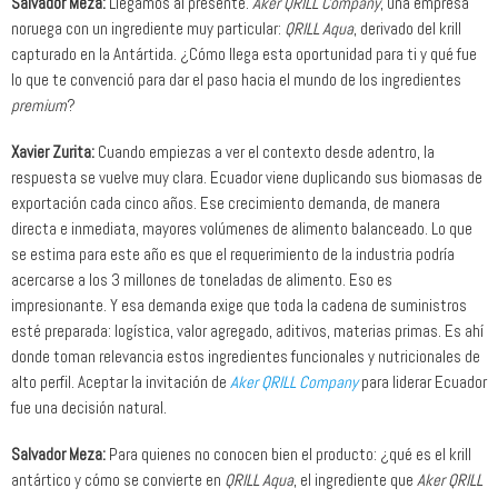
Salvador Meza:
Llegamos al presente.
Aker QRILL Company
, una empresa
noruega con un ingrediente muy particular:
QRILL Aqua
, derivado del krill
capturado en la Antártida. ¿Cómo llega esta oportunidad para ti y qué fue
lo que te convenció para dar el paso hacia el mundo de los ingredientes
premium
?
Xavier Zurita:
Cuando empiezas a ver el contexto desde adentro, la
respuesta se vuelve muy clara. Ecuador viene duplicando sus biomasas de
exportación cada cinco años. Ese crecimiento demanda, de manera
directa e inmediata, mayores volúmenes de alimento balanceado. Lo que
se estima para este año es que el requerimiento de la industria podría
acercarse a los 3 millones de toneladas de alimento. Eso es
impresionante. Y esa demanda exige que toda la cadena de suministros
esté preparada: logística, valor agregado, aditivos, materias primas. Es ahí
donde toman relevancia estos ingredientes funcionales y nutricionales de
alto perfil. Aceptar la invitación de
Aker QRILL Company
para liderar Ecuador
fue una decisión natural.
Salvador Meza:
Para quienes no conocen bien el producto: ¿qué es el krill
antártico y cómo se convierte en
QRILL Aqua
, el ingrediente que
Aker QRILL