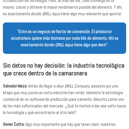
introducción de tecnología. Pero, al final del día, todo converge en lo
mismo: crecer y obtener el mayor rendimiento posible del alimento. Y ahí,
es exactamente donde
QRILL Aqua
tiene algo muy relevante que aportar.
“Este es un negocio de factor de conversión. El productor
ecuatoriano quiere más biomasa por cada kilo de alimento. Ahí es
exactamente donde
QRILL Aqua
tiene algo que decir”.
Sin datos no hay decisión: la industria tecnológica
que crece dentro de la camaronera
Salvador Meza
: Antes de llegar a
Aker QRILL Company
, pasaste por una
etapa que muy pocos en esta industria han vivido: lideraste la estrategia
comercial de un
software
de producción para camarón, descrito como uno
de los más sofisticados del mercado. ¿Qué te motivó a dar ese salto hacia
la tecnología y qué encontraste al otro lado?
Xavier Zurita:
Algo muy importante que hay que tener claro: nuestros