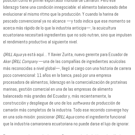
posición como el primer exportador mundial de camarón. Pero ese
liderazgo tiene una condición innegociable: el alimento balanceado debe
evolucionar al mismo ritmo que la producción. Y cuando la harina de
pescado convencional ya no alcance —y todo indica que ese momento se
acerca más rápido de lo que la industria anticipa—, la acuicultura
ecuatoriana necesitará ingredientes que no solo nutran, sino que impulsen
el rendimiento productivo al siguiente nivel.
QRILL Aqua
ya está aquí… Y Xavier Zurita, nuevo gerente para Ecuador de
Aker QRILL Company
—una de las compañías de ingredientes acuícolas
más reconocidas a nivel global—, llegó al cargo con una historia de carrera
poco convencional: 11 años en la banca, pasó por una empresa
procesadora de alimentos, liderazgo en la comercialización de proteínas
marinas, gestión comercial en una de las empresas de alimento
balanceado más grandes del Ecuador y, más recientemente, la
construcción y despliegue de uno de los
softwares
de producción de
camarón más completos de la industria. Todo ese recorrido converge hoy
en una sola misión: posicionar
QRILL Aqua
como el ingrediente funcional
que la industria camaronera ecuatoriana no puede darse el lujo de ignorar.