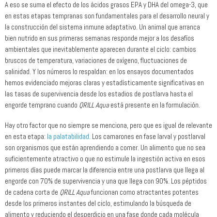
A eso se suma el efecto de los ácidos grasos EPA y DHA del omega-3, que
en estas etapas tempranas son fundamentales para el desarrollo neural y
la construcción del sistema inmune adaptativo. Un animal que arranca
bien nutrido en sus primeras semanas responde mejor a los desafíos
ambientales que inevitablemente aparecen durante el ciclo: cambios
bruscos de temperatura, variaciones de oxígeno, fluctuaciones de
salinidad. Y los números lo respaldan: en los ensayos documentados
hemos evidenciado mejoras claras y estadísticamente significativas en
las tasas de supervivencia desde los estadios de postlarva hasta el
engorde temprano cuando
QRILL Aqua
está presente en la formulación.
Hay otro factor que no siempre se menciona, pero que es igual de relevante
en esta etapa:
la palatabilidad.
Los camarones en fase larval y postlarval
son organismos que están aprendiendo a comer. Un alimento que no sea
suficientemente atractivo o que no estimule la ingestión activa en esos
primeros días puede marcar la diferencia entre una postlarva que llega al
engorde con 70% de supervivencia y una que llega con 90%. Los péptidos
de cadena corta de
QRILL Aqua
funcionan como atractantes potentes
desde los primeros instantes del ciclo, estimulando la búsqueda de
alimento y reduciendo el desperdicio en una fase donde cada molécula