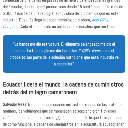
comercial de una de las empresas de alimento balanceado más grandes
del Ecuador, donde atendí productores desde 15 hectáreas hasta más de
5,000. Y eso te da una radiografía muy clara de lo dinámica que es esta
industria. Después llegó la etapa tecnológica, y ahora,
Aker QRILL
Company
. Cada etapa ha sido un peldaño de la escalera que me trae aquí.
“La banca me dio estructura. El alimento balanceado me dio el
campo. La tecnología me dio los datos. Y
QRILL Aqua
me da el
propósito: ser parte de la solución nutricional que esta industria va
a necesitar”.
Ecuador lidera el mundo: la cadena de suministros
detrás del milagro camaronero
Salvador Meza:
Mencionas que cuando entraste al mundo de las proteínas
marinas, los volúmenes que se manejaban te sorprendieron. Hoy esos
volúmenes son mucho mayores. ¿Qué fue realmente lo que te impresionó
de cómo funciona la cadena de suministros en la acuicultura ecuatoriana?