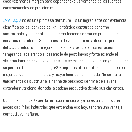
cada vez menos margen para depender exclusivamente de las fuentes
convencionales de proteína marina.
QRILL Aqua
no es una promesa del futuro. Es un ingrediente con evidencia
científica sólida, derivado del krill antártico capturado de forma
sustentable, ya presente en las formulaciones de varios productores
ecuatorianos líderes. Su propuesta de valor comienza desde el primer día
del ciclo productivo —mejorando la supervivencia en los estadios
tempranos, acelerando el desarrollo de post-larvas y fortaleciendo el
sistema inmune desde sus bases— y se extiende hasta el engorde, donde
su perfil de fosfolípidos, omega-3 y péptidos atractantes se traducen en
mejor conversión alimenticia y mayor biomasa cosechada. No se trata
únicamente de sustituir a la harina de pescado: se trata de elevar el
estándar nutricional de toda la cadena productiva desde sus cimientos.
Como bien lo dice Xavier: la nutrición funcional ya no es un lujo. Es una
necesidad. Y las industrias que entiendan eso hoy, tendrán una ventaja
competitiva mañana.