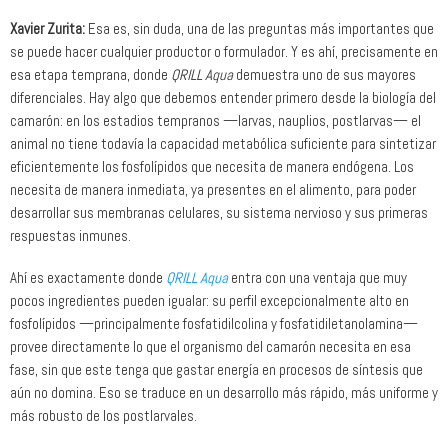
Xavier Zurita:
Esa es, sin duda, una de las preguntas más importantes que
se puede hacer cualquier productor o formulador. Y es ahí, precisamente en
esa etapa temprana, donde
QRILL Aqua
demuestra uno de sus mayores
diferenciales. Hay algo que debemos entender primero desde la biología del
camarón: en los estadios tempranos —larvas, nauplios, postlarvas— el
animal no tiene todavía la capacidad metabólica suficiente para sintetizar
eficientemente los fosfolípidos que necesita de manera endógena. Los
necesita de manera inmediata, ya presentes en el alimento, para poder
desarrollar sus membranas celulares, su sistema nervioso y sus primeras
respuestas inmunes.
Ahí es exactamente donde
QRILL Aqua
entra con una ventaja que muy
pocos ingredientes pueden igualar: su perfil excepcionalmente alto en
fosfolípidos —principalmente fosfatidilcolina y fosfatidiletanolamina—
provee directamente lo que el organismo del camarón necesita en esa
fase, sin que este tenga que gastar energía en procesos de síntesis que
aún no domina. Eso se traduce en un desarrollo más rápido, más uniforme y
más robusto de los postlarvales.