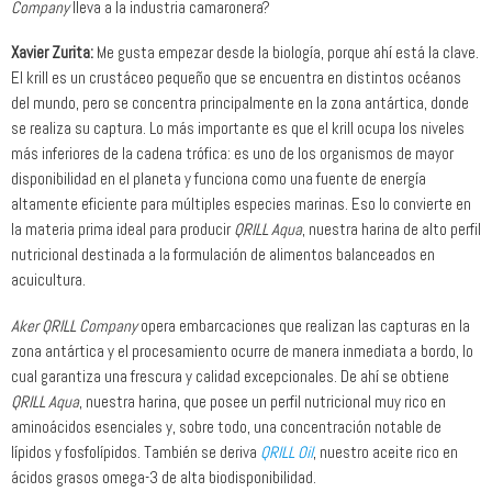
Company
lleva a la industria camaronera?
Xavier Zurita:
Me gusta empezar desde la biología, porque ahí está la clave.
El krill es un crustáceo pequeño que se encuentra en distintos océanos
del mundo, pero se concentra principalmente en la zona antártica, donde
se realiza su captura. Lo más importante es que el krill ocupa los niveles
más inferiores de la cadena trófica: es uno de los organismos de mayor
disponibilidad en el planeta y funciona como una fuente de energía
altamente eficiente para múltiples especies marinas. Eso lo convierte en
la materia prima ideal para producir
QRILL Aqua
, nuestra harina de alto perfil
nutricional destinada a la formulación de alimentos balanceados en
acuicultura.
Aker QRILL Company
opera embarcaciones que realizan las capturas en la
zona antártica y el procesamiento ocurre de manera inmediata a bordo, lo
cual garantiza una frescura y calidad excepcionales. De ahí se obtiene
QRILL Aqua
, nuestra harina, que posee un perfil nutricional muy rico en
aminoácidos esenciales y, sobre todo, una concentración notable de
lípidos y fosfolípidos. También se deriva
QRILL Oil
, nuestro aceite rico en
ácidos grasos omega-3 de alta biodisponibilidad.