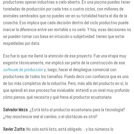
productores operan industrias a cielo abierto. En una piscina puedes tener
toneladas de producción por cada tres o cuatro ciclos, con millones de
animales sembrados que no puedes ver en su totalidad hasta el día de la
cosecha. Eso implica que cada decisión dentro del ciclo productivo puede
marcar la diferencia entre ser rentable o no serlo. Y hoy, esas decisiones no
se pueden tomar con base en intuición o subjetividad: tienen que estar
respaldadas por data.
Eso fue lo que me llamó la atención de ese proyecto. Fue una etapa muy
exigente técnicamente, me implicó ser parte de la construcción de ese
softwar
e de producción
y, luego, hacer el despliegue comercial con
productores de todos los tamaños. Puedo decir con confianza que es uno
de los más completos de la industria. Pero, más allá del producto en sí, lo
que aprendí en ese proceso fue invaluable: entendí a un nivel muy profundo
cómo piensa, qué necesita y qué frena al productor ecuatoriano.
Salvador Meza
: ¿Está listo el productor ecuatoriano para la tecnología?
¿Hay resistencia real al cambio, o el obstáculo es otro?
Xavier Zurita:
No solo está listo, está obligado… y los números lo