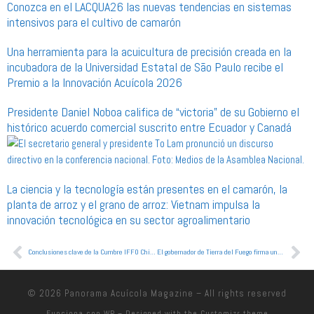
Conozca en el LACQUA26 las nuevas tendencias en sistemas
intensivos para el cultivo de camarón
Una herramienta para la acuicultura de precisión creada en la
incubadora de la Universidad Estatal de São Paulo recibe el
Premio a la Innovación Acuícola 2026
Presidente Daniel Noboa califica de “victoria” de su Gobierno el
histórico acuerdo comercial suscrito entre Ecuador y Canadá
La ciencia y la tecnología están presentes en el camarón, la
planta de arroz y el grano de arroz: Vietnam impulsa la
innovación tecnológica en su sector agroalimentario
Conclusiones clave de la Cumbre IFFO China 2026
El gobernador de Tierra del Fuego firma una carta de intención con la filial argentina de
© 2026
Panorama Acuícola Magazine
– All rights reserved
Funciona con
WP
– Designed with the
Customizr theme