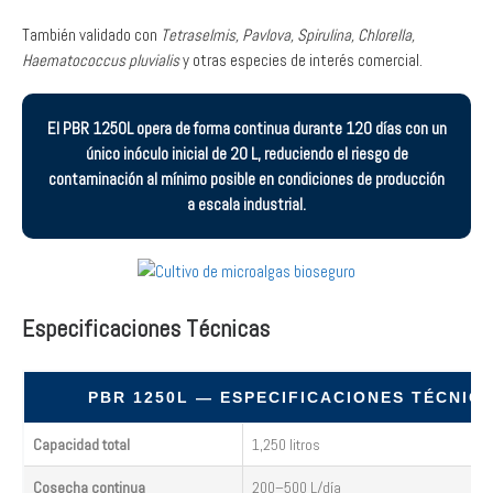
También validado con
Tetraselmis, Pavlova, Spirulina, Chlorella,
Haematococcus pluvialis
y otras especies de interés comercial.
El PBR 1250L opera de forma continua durante 120 días con un
único inóculo inicial de 20 L, reduciendo el riesgo de
contaminación al mínimo posible en condiciones de producción
a escala industrial.
Especificaciones Técnicas
PBR 1250L — ESPECIFICACIONES TÉCNIC
Capacidad total
1,250 litros
Cosecha continua
200–500 L/día