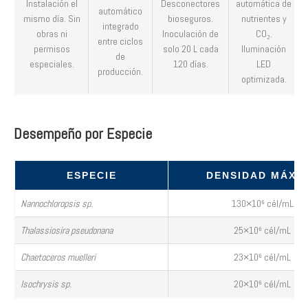
Instalación el
Desconectores
automática de
automático
mismo día. Sin
bioseguros.
nutrientes y
integrado
obras ni
Inoculación de
CO₂.
entre ciclos
permisos
solo 20 L cada
Iluminación
de
especiales.
120 días.
LED
producción.
optimizada.
Desempeño por Especie
ESPECIE
DENSIDAD MÁXI
Nannochloropsis sp.
130×10⁶ cél/mL
Thalassiosira pseudonana
25×10⁶ cél/mL
Chaetoceros muelleri
23×10⁶ cél/mL
Isochrysis sp.
20×10⁶ cél/mL