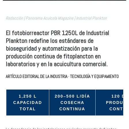
Redacción | Panorama Acuícola Magazine | Industrial Plankton
El fotobiorreactor PBR 1250L de Industrial
Plankton redefine los estándares de
bioseguridad y automatización para la
producción continua de fitoplancton en
laboratorios y en la acuicultura comercial.
ARTÍCULO EDITORIAL DE LA INDUSTRIA · TECNOLOGÍA Y EQUIPAMIENTO
1,250 L
200–500 L/DÍA
120 DÍ
CAPACIDAD
COSECHA
PRODUCC
TOTAL
CONTINUA
CONTIN